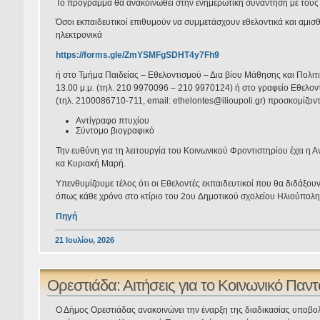
Το πρόγραμμα θα ανακοινωθεί στην ενημερωτική συνάντηση με τους 
Όσοι εκπαιδευτικοί επιθυμούν να συμμετάσχουν εθελοντικά και αμι
ηλεκτρονικά
https://forms.gle/ZmYSMFgSDHT4y7Fh9
ή στο Τμήμα Παιδείας – Εθελοντισμού – Δια βίου Μάθησης και Πολιτι
13.00 μ.μ. (τηλ. 210 9970096 – 210 9970124) ή στο γραφείο Εθελο
(τηλ. 2100086710-711, email: ethelontes@ilioupoli.gr) προσκομίζον
Αντίγραφο πτυχίου
Σύντομο βιογραφικό
Την ευθύνη για τη λειτουργία του Κοινωνικού Φροντιστηρίου έχει η 
κα Κυριακή Μαρή.
Υπενθυμίζουμε τέλος ότι οι Εθελοντές εκπαιδευτικοί που θα διδάξο
όπως κάθε χρόνο στο κτίριο του 2ου Δημοτικού σχολείου Ηλιούπολη
Πηγή
21 Ιουλίου, 2026
Ορεστιάδα: Αιτήσεις για το Κοινωνικό Παν
Ο Δήμος Ορεστιάδας ανακοινώνει την έναρξη της διαδικασίας υποβολ