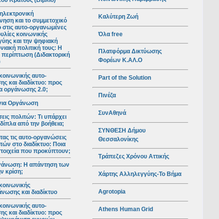
ού Κράτους (Βιβλίο)
ηλεκτρονική
Καλύτερη Ζωή
νηση και το συμμετοχικό
ο στις αυτο-οργανωμένες
Όλα free
υλίες κοινωνικής
ύης και την ψηφιακή
νιακή πολιτική τους: Η
Πλατφόρμα Δικτύωσης
 περίπτωση (Διδακτορική
Φορέων Κ.ΑΛ.Ο
)
κοινωνικής αυτο-
Part of the Solution
ς και διαδίκτυο: προς
ια οργάνωσης 2.0;
Πινέζα
για Οργάνωση
ΣυνΑθηνά
ις πολιτών: Τι υπάρχει
 δίπλα από την βοήθεια;
ΣΥΝΘΕΣΗ Δήμου
ας τις αυτο-οργανώσεις
Θεσσαλονίκης
τών στο διαδίκτυο: Ποια
 στοιχεία που προκύπτουν;
Τράπεζες Χρόνου Αττικής
γάνωση: Η απάντηση των
ν κρίση;
Χάρτης Αλληλεγγύης-Το Βήμα
κοινωνικής
Agrotopia
νωσης και διαδίκτυο
κοινωνικής αυτο-
Athens Human Grid
ς και διαδίκτυο: προς