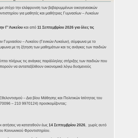
αι με στόχο την ελάφρυνση των βεβαρυμμένων οικογενειακών
ντιστηρίου για μαθητές και μαθήτριες Γυμνασίων – Λυκείων
ην Γ’ Λυκείου
και από
11 Σεπτεμβρίου 2026 για όλες τις
ν Γυμνασίου – Λυκείου (Γενικών Λυκείων), σύμφωνα με το
μφωνα με τη ζήτηση των μαθημάτων και τις ανάγκες των παιδιών
λύπτει πλήρως τις ανάγκες παράλληλης στήριξης των παιδιών που
 μπορούν να ανταπεξέλθουν οικονομικά λόγω δυσμενούς
Εθελοντισμού – Δια βίου Μάθησης και Πολιτικών Ισότητας του
970096 – 210 9970124) προσκομίζοντας:
 αιτήσεις να κατατεθούν έως
14 Σεπτεμβρίου 2026
, χωρίς αυτό
 του Κοινωνικού Φροντιστηρίου.