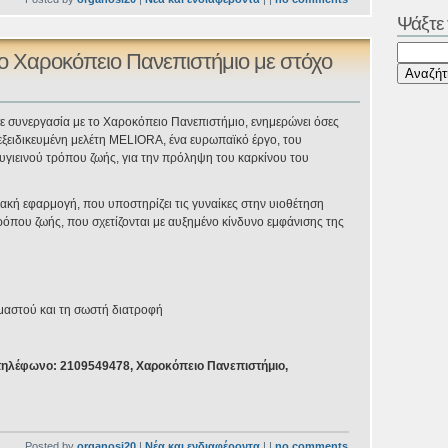
Ψάξτε
 Χαροκόπειο Πανεπιστήμιο με στόχο
ε συνεργασία με το Χαροκόπειο Πανεπιστήμιο, ενημερώνει όσες
εξειδικευμένη μελέτη MELIORA, ένα ευρωπαϊκό έργο, του
γιεινού τρόπου ζωής, για την πρόληψη του καρκίνου του
ακή εφαρμογή, που υποστηρίζει τις γυναίκες στην υιοθέτηση
όπου ζωής, που σχετίζονται με αυξημένο κίνδυνο εμφάνισης της
αστού και τη σωστή διατροφή
 τηλέφωνο: 2109549478, Χαροκόπειο Πανεπιστήμιο,
Posted by
organosi20
|
Νέα και ενδιαφέροντα
| |
no comments