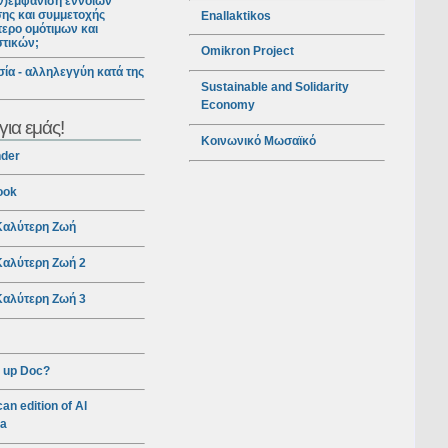
ν)εμφάνιση εννοιών
ης και συμμετοχής
Enallaktikos
ερο ομότιμων και
στικών;
Omikron Project
ία - αλληλεγγύη κατά της
Sustainable and Solidarity
Economy
για εμάς!
Κοινωνικό Μωσαϊκό
nder
ook
αλύτερη Ζωή
αλύτερη Ζωή 2
αλύτερη Ζωή 3
 up Doc?
an edition of Al
ra