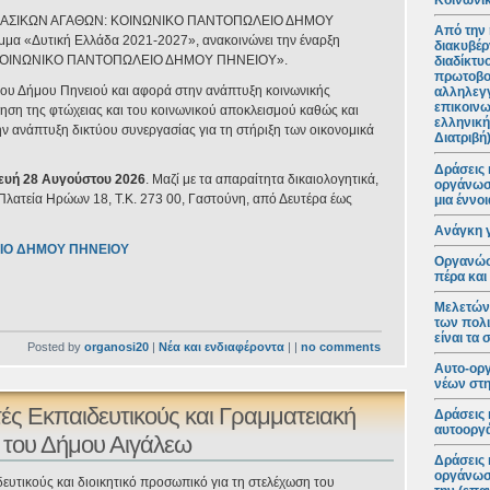
Κοινωνικ
ΗΣ ΒΑΣΙΚΩΝ ΑΓΑΘΩΝ: ΚΟΙΝΩΝΙΚΟ ΠΑΝΤΟΠΩΛΕΙΟ ΔΗΜΟΥ
Από την 
μμα «Δυτική Ελλάδα 2021-2027», ανακοινώνει την έναρξη
διακυβέρ
μα «ΚΟΙΝΩΝΙΚΟ ΠΑΝΤΟΠΩΛΕΙΟ ΔΗΜΟΥ ΠΗΝΕΙΟΥ».
διαδίκτυ
πρωτοβο
 του Δήμου Πηνειού και αφορά στην ανάπτυξη κοινωνικής
αλληλεγγ
επικοινω
ηση της φτώχειας και του κοινωνικού αποκλεισμού καθώς και
ελληνική
ν ανάπτυξη δικτύου συνεργασίας για τη στήριξη των οικονομικά
Διατριβή
Δράσεις 
ευή 28 Αυγούστου 2026
. Μαζί με τα απαραίτητα δικαιολογητικά,
οργάνωση
λατεία Ηρώων 18, Τ.Κ. 273 00, Γαστούνη, από Δευτέρα έως
μια έννο
Ανάγκη 
ΙΟ ΔΗΜΟΥ ΠΗΝΕΙΟΥ
Οργανώσε
πέρα και
Μελετώντ
των πολι
είναι τα
Posted by
organosi20
|
Νέα και ενδιαφέροντα
| |
no comments
Αυτο-ορ
νέων στη
ές Εκπαιδευτικούς και Γραμματειακή
Δράσεις 
αυτοοργά
 του Δήμου Αιγάλεω
Δράσεις 
οργάνωση
δευτικούς και διοικητικό προσωπικό για τη στελέχωση του