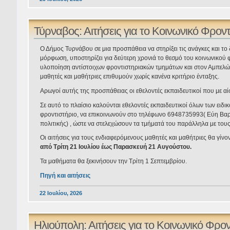
Τύρναβος: Αιτήσεις για το Κοινωνικό Φρον
Ο Δήμος Τυρνάβου σε μια προσπάθεια να στηρίξει τις ανάγκες και τ
μόρφωση, υποστηρίζει για δεύτερη χρονιά το θεσμό του κοινωνικού 
υλοποίηση αντίστοιχων φροντιστηριακών τμημάτων και στον Αμπελώ
μαθητές και μαθήτριες επιθυμούν χωρίς κανένα κριτήριο ένταξης.
Αρωγοί αυτής της προσπάθειας οι εθελοντές εκπαιδευτικοί που με α
Σε αυτό το πλαίσιο καλούνται εθελοντές εκπαιδευτικοί όλων των ειδ
φροντιστήριο, να επικοινωνούν στο τηλέφωνο 6948735993( Εύη Βαρ
πολιτικής) , ώστε να στελεχώσουν τα τμήματά του παράλληλα με του
Οι αιτήσεις για τους ενδιαφερόμενους μαθητές και μαθήτριες θα γίνο
από Τρίτη 21 Ιουλίου έως Παρασκευή 21 Αυγούστου.
Τα μαθήματα θα ξεκινήσουν την Τρίτη 1 Σεπτεμβρίου.
Πηγή και αιτήσεις
22 Ιουλίου, 2026
Ηλιούπολη: Αιτήσεις για το Κοινωνικό Φρο