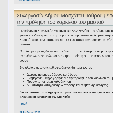
Συνεργασία Δήμου Μοσχάτου-Ταύρου με το
την πρόληψη του καρκίνου του μαστού
Η Διεύθυνση Κοινωνικής Μέριμνας και Αλληλεγγύης του Δήμου μας σ
γυναίκες ενδιαφέρονται ότι μπορούν να συμμετάσχουν δωρεάν στην 
Χαροκόπειου Πανεπιστημίου που έχει ως στόχο την προώθηση ενός υ
μαστού.
Οι ενδιαφερόμενες θα έχουν την δυνατότητα να δοκιμάσουν μια ψηφι
υγιεινότερων συνηθειών και στην τροποποίηση συμπεριφορών του τρ
νόσου.
Στο πλαίσιο αυτό,στις ενδιαφερόμενες θα παρέχονται:
Δωρεάν μετρήσεις βάρους και ύψους
Ενημέρωση-Πληροφόρηση για την πρόληψη του καρκίνου του μ
Προσωποποιημένη καθοδήγηση
Δυνατότητα καταγραφής διατροφής και σωματικής άσκησης
Για περισσότερες πληροφορίες μπορείτε να επικοινωνήσετε στο
Ελευθερίου Βενιζέλου 70, Καλλιθέα
.
Πηγή
29 Ιουλίου, 2026