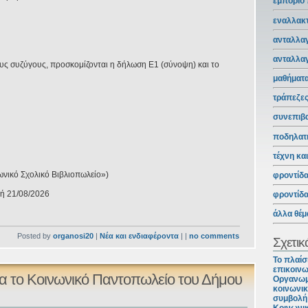
εμπόριο
εναλλακτ
ανταλλαγ
ανταλλα
 συζύγους, προσκομίζονται η δήλωση Ε1 (σύνοψη) και το
μαθήματ
τράπεζε
συνεπιβ
ποδηλατ
τέχνη κα
νικό Σχολικό Βιβλιοπωλείο»)
φροντίδ
υή 21/08/2026
φροντίδ
άλλα θέμ
Posted by
organosi20
|
Νέα και ενδιαφέροντα
| |
no comments
Σχετικ
Το πλαίσ
επικοινω
α το Κοινωνικό Παντοπωλείο του Δήμου
Οργανωμ
κοινωνικ
συμβολή 