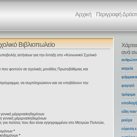
Αρχική
Περιγραφή Δράσ
χολικό Βιβλιοπωλείο
Χάρτε
ανά αν
 υποβολής αιτήσεων για την ένταξη στο «Κοινωνικό Σχολικό
ανθρώπι
ιατρεία
α που φοιτούν σε σχολικές μονάδες Πρωτοβάθμιας και
φάρμακ
ο πρόγραμμα, να συμπληρώσουν και να υποβάλουν την
φαγητό
τρόφιμα
υποδοχή
είδη πα
 γονική μέριμνα/κηδεμόνων
η γονική μέριμνα/κηδεμόνων
ρούχα
 για πολίτες που δεν είναι εγγεγραμμένοι στο Μητρώο Πολιτών,
εύρεση ε
ηδεμόνων
*
/ κηδεμόνων
*