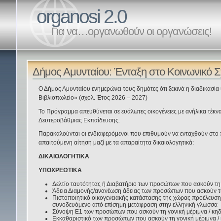
organosi 2.0
Για να…οργανωθούν οι οργανώσεις!
Δήμος Αμυνταίου: Ένταξη στο Κοινωνικό Σ
Ο Δήμος Αμυνταίου ενημερώνει τους δημότες ότι ξεκινά η διαδικασία
Βιβλιοπωλείο» (σχολ. Έτος 2026 – 2027)
Το Πρόγραμμα απευθύνεται σε ευάλωτες οικογένειες με ανήλικα τέκν
Δευτεροβάθμιας Εκπαίδευσης.
Παρακαλούνται οι ενδιαφερόμενοι που επιθυμούν να ενταχθούν στ
απαιτούμενη αίτηση μαζί με τα απαραίτητα δικαιολογητικά:
ΔΙΚΑΙΟΛΟΓΗΤΙΚΑ
ΥΠΟΧΡΕΩΤΙΚΑ
Δελτίο ταυτότητας ή Διαβατήριο των προσώπων που ασκούν τη
Άδεια Διαμονής/ανανέωση άδειας των προσώπων που ασκούν τ
Πιστοποιητικό οικογενειακής κατάστασης της χώρας προέλευσης
συνοδευόμενο από επίσημη μετάφραση στην ελληνική γλώσσα
Σύνοψη Ε1 των προσώπων που ασκούν τη γονική μέριμνα / κ
Εκκαθαριστικό των προσώπων που ασκούν τη γονική μέριμνα 