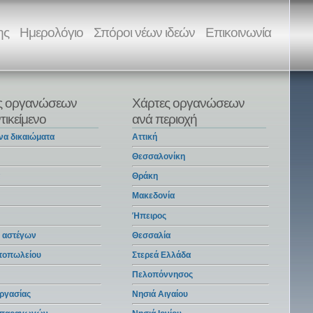
ης
Ημερολόγιο
Σπόροι νέων ιδεών
Επικοινωνία
ς οργανώσεων
Χάρτες οργανώσεων
τικείμενο
ανά περιοχή
να δικαιώματα
Αττική
Θεσσαλονίκη
α
Θράκη
Μακεδονία
Ήπειρος
 αστέγων
Θεσσαλία
ντοπωλείου
Στερεά Ελλάδα
Πελοπόννησος
ργασίας
Νησιά Αιγαίου