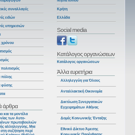
 παραγωγών
Νησιά Ιονίου
ικές συναλλαγές
Κρήτη
ές ειδών
Ελλάδα
γές υπηρεσιών
Social media
α
ς χρόνου
ατισμός
Κατάλογος οργανώσεων
ισμός
Κατάλογος οργανώσεων
ι πολιτισμός
Άλλα ευρετήρια
α πόλης
Αλληλεγγύη για Όλους
α φύσης
Ανταλλακτική Οικονομία
ατα
Δικτύωση Συνεργατικών
ά άρθρα
Εγχειρημάτων Αθήνας
ιο και τα μοντέλα
νίας των Αυτο-
Δομές Κοινωνικής Ένταξης
ένων πρωτοβουλιών
ής αλληλεγγύης. Μια
Εθνικό Δίκτυο Άμεσης
στη συζήτηση περί
Κοινωνικής Παρέμβασης