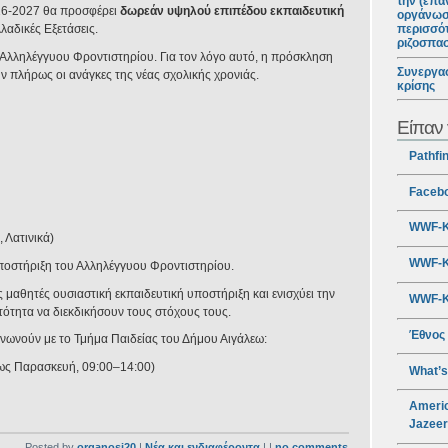
την (επα
026-2027 θα προσφέρει
δωρεάν υψηλού επιπέδου εκπαιδευτική
οργάνωσ
λαδικές Εξετάσεις.
περισσότ
ριζοσπα
 Αλληλέγγυου Φροντιστηρίου. Για τον λόγο αυτό, η πρόσκληση
Συνεργασ
 πλήρως οι ανάγκες της νέας σχολικής χρονιάς.
κρίσης
Είπαν 
Pathfi
Faceb
WWF-Κ
 Λατινικά)
WWF-Κ
υποστήριξη του Αλληλέγγυου Φροντιστηρίου.
μαθητές ουσιαστική εκπαιδευτική υποστήριξη και ενισχύει την
WWF-Κ
ότητα να διεκδικήσουν τους στόχους τους.
Έθνος
ινωνούν με το Τμήμα Παιδείας του Δήμου Αιγάλεω:
έως Παρασκευή, 09:00–14:00)
What’s
Americ
Jazee
Posted by
organosi20
|
Νέα και ενδιαφέροντα
| |
no comments