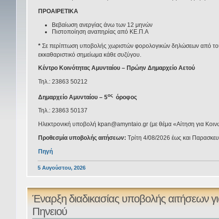
ΠΡΟΑΙΡΕΤΙΚΑ
Βεβαίωση ανεργίας άνω των 12 μηνών
Πιστοποίηση αναπηρίας από ΚΕ.Π.Α
*
Σε περίπτωση υποβολής χωριστών φορολογικών δηλώσεων από τους
εκκαθαριστικό σημείωμα κάθε συζύγου.
Κέντρο Κοινότητας Αμυνταίου – Πρώην Δημαρχείο Αετού
Τηλ.: 23863 50212
ος
Δημαρχείο Αμυνταίου – 5
όροφος
Τηλ.: 23863 50137
Ηλεκτρονική υποβολή kpan@amyntaio.gr (με θέμα «Αίτηση για Κοινω
Προθεσμία υποβολής αιτήσεων:
Τρίτη 4/08/2026 έως και Παρασκε
Πηγή
5 Αυγούστου, 2026
Έναρξη διαδικασίας υποβολής αιτήσεων γι
Πηνειού