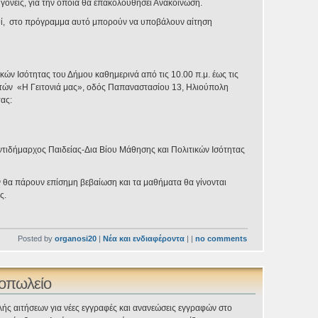
γονείς, για την οποία θα επακολουθήσει Ανακοίνωση.
σθί, στο πρόγραμμα αυτό μπορούν να υποβάλουν αίτηση
κών Ισότητας του Δήμου καθημερινά από τις 10.00 π.μ. έως τις
ντών «Η Γειτονιά μας», οδός Παπαναστασίου 13, Ηλιούπολη
τας:
Αντιδήμαρχος Παιδείας-Δια Βίου Μάθησης και Πολιτικών Ισότητας
υν θα πάρουν επίσημη βεβαίωση και τα μαθήματα θα γίνονται
ς.
Posted by
organosi20
|
Νέα και ενδιαφέροντα
| |
no comments
τοπωλείο
ής αιτήσεων για νέες εγγραφές και ανανεώσεις εγγραφών στο