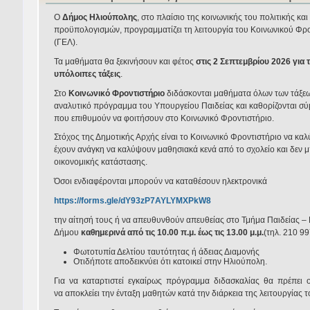
Ο
Δήμος Ηλιούπολης
, στο πλαίσιο της κοινωνικής του πολιτικής κ
προϋπολογισμών, προγραμματίζει τη λειτουργία του Κοινωνικού Φρο
(ΓΕΛ).
Τα μαθήματα θα ξεκινήσουν και φέτος
στις 2 Σεπτεμβρίου 2026 για τ
υπόλοιπες τάξεις
.
Στο
Κοινωνικό Φροντιστήριο
διδάσκονται μαθήματα όλων των τάξεω
αναλυτικό πρόγραμμα του Υπουργείου Παιδείας και καθορίζονται σύ
που επιθυμούν να φοιτήσουν στο Κοινωνικό Φροντιστήριο.
Στόχος της Δημοτικής Αρχής είναι το Κοινωνικό Φροντιστήριο να κα
έχουν ανάγκη να καλύψουν μαθησιακά κενά από το σχολείο και δεν
οικονομικής κατάστασης.
Όσοι ενδιαφέρονται μπορούν να καταθέσουν ηλεκτρονικά
https://forms.gle/dY93zP7AYLYMXPkW8
την αίτησή τους ή να απευθυνθούν απευθείας στο Τμήμα Παιδείας – 
Δήμου
καθημερινά από τις 10.00 π.μ. έως τις 13.00 μ.μ.
(τηλ. 210 9
Φωτοτυπία Δελτίου ταυτότητας ή άδειας Διαμονής
Οτιδήποτε αποδεικνύει ότι κατοικεί στην Ηλιούπολη.
Για να καταρτιστεί εγκαίρως πρόγραμμα διδασκαλίας θα πρέπει οι
να αποκλείει την ένταξη μαθητών κατά την διάρκεια της λειτουργίας