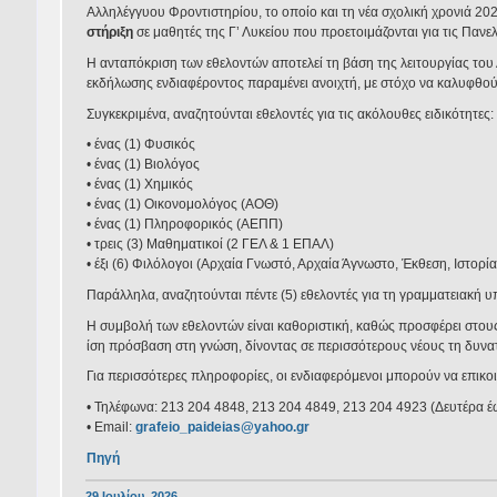
Αλληλέγγυου Φροντιστηρίου, το οποίο και τη νέα σχολική χρονιά 2
στήριξη
σε μαθητές της Γ’ Λυκείου που προετοιμάζονται για τις Πανελ
Η ανταπόκριση των εθελοντών αποτελεί τη βάση της λειτουργίας του
εκδήλωσης ενδιαφέροντος παραμένει ανοιχτή, με στόχο να καλυφθούν
Συγκεκριμένα, αναζητούνται εθελοντές για τις ακόλουθες ειδικότητες:
• ένας (1) Φυσικός
• ένας (1) Βιολόγος
• ένας (1) Χημικός
• ένας (1) Οικονομολόγος (ΑΟΘ)
• ένας (1) Πληροφορικός (ΑΕΠΠ)
• τρεις (3) Μαθηματικοί (2 ΓΕΛ & 1 ΕΠΑΛ)
• έξι (6) Φιλόλογοι (Αρχαία Γνωστό, Αρχαία Άγνωστο, Έκθεση, Ιστορία,
Παράλληλα, αναζητούνται πέντε (5) εθελοντές για τη γραμματειακή 
Η συμβολή των εθελοντών είναι καθοριστική, καθώς προσφέρει στους 
ίση πρόσβαση στη γνώση, δίνοντας σε περισσότερους νέους τη δυνατ
Για περισσότερες πληροφορίες, οι ενδιαφερόμενοι μπορούν να επικο
• Τηλέφωνα: 213 204 4848, 213 204 4849, 213 204 4923 (Δευτέρα 
• Email:
grafeio_paideias@yahoo.gr
Πηγή
29 Ιουλίου, 2026