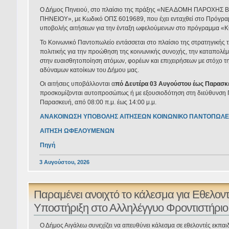
Ο Δήμος Πηνειού, στο πλαίσιο της πράξης «ΝΕΑ ΔΟΜΗ ΠΑΡΟΧ
ΠΗΝΕΙΟΥ», με Κωδικό ΟΠΣ 6019689, που έχει ενταχθεί στο Πρόγρα
υποβολής αιτήσεων για την ένταξη ωφελούμενων στο πρόγραμ
Το Κοινωνικό Παντοπωλείο εντάσσεται στο πλαίσιο της στρατηγικής
πολιτικής για την προώθηση της κοινωνικής συνοχής, την καταπολέμ
στην ευαισθητοποίηση ατόμων, φορέων και επιχειρήσεων με στόχο τη
αδύναμων κατοίκων του Δήμου μας.
Οι αιτήσεις υποβάλλονται α
πό Δευτέρα 03 Αυγούστου έως Παρασκ
προσκομίζονται αυτοπροσώπως ή με εξουσιοδότηση στη διεύθυνση Π
Παρασκευή, από 08:00 π.μ. έως 14:00 μ.μ.
ΑΝΑΚΟΙΝΩΣΗ ΥΠΟΒΟΛΗΣ ΑΙΤΗΣΕΩΝ ΚΟΙΝΩΝΙΚΟ ΠΑΝΤΟΠΩΛΕ
ΑΙΤΗΣΗ ΩΦΕΛΟΥΜΕΝΩΝ
Πηγή
3 Αυγούστου, 2026
Παραμένει ανοιχτό το κάλεσμα για Εθελοντ
Υποστήριξη στο Αλληλέγγυο Φροντιστήριο
Ο Δήμος Αιγάλεω συνεχίζει να απευθύνει κάλεσμα σε εθελοντές εκπαι