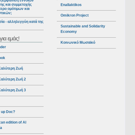
ν)εμφάνιση εννοιών
ης και συμμετοχής
Enallaktikos
ερο ομότιμων και
στικών;
Omikron Project
ία - αλληλεγγύη κατά της
Sustainable and Solidarity
Economy
για εμάς!
Κοινωνικό Μωσαϊκό
nder
ook
αλύτερη Ζωή
αλύτερη Ζωή 2
αλύτερη Ζωή 3
 up Doc?
an edition of Al
ra