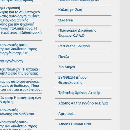
ού Κράτους (Βιβλίο)
ηλεκτρονική
Καλύτερη Ζωή
νηση και το συμμετοχικό
ο στις αυτο-οργανωμένες
Όλα free
υλίες κοινωνικής
ύης και την ψηφιακή
νιακή πολιτική τους: Η
Πλατφόρμα Δικτύωσης
 περίπτωση (Διδακτορική
Φορέων Κ.ΑΛ.Ο
)
κοινωνικής αυτο-
Part of the Solution
ς και διαδίκτυο: προς
ια οργάνωσης 2.0;
Πινέζα
για Οργάνωση
ΣυνΑθηνά
ις πολιτών: Τι υπάρχει
 δίπλα από την βοήθεια;
ΣΥΝΘΕΣΗ Δήμου
ας τις αυτο-οργανώσεις
Θεσσαλονίκης
τών στο διαδίκτυο: Ποια
 στοιχεία που προκύπτουν;
Τράπεζες Χρόνου Αττικής
γάνωση: Η απάντηση των
ν κρίση;
Χάρτης Αλληλεγγύης-Το Βήμα
κοινωνικής
Agrotopia
νωσης και διαδίκτυο
κοινωνικής αυτο-
Athens Human Grid
ς και διαδίκτυο: προς