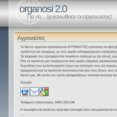
organosi 2.0
Για να…οργανωθούν οι οργανώσεις!
Αγροναύτες
Το δίκτυο αγροτών-καταναλωτών ΑΓΡΟΝΑΥΤΕΣ ευελπιστει να εξελιχ
προϊόντων και τροφίμων, με τους άμεσα ενδιαφερόμενους καταναλωτ
Τα λαχανικά που προσφέρονται ποικίλουν ανάλογα με την εποχή, ενώ
Όλα τα προϊόντα μας προέρχονται από μικρής κλίμακας αγροκαλλιερ
Κορινθίας) που εμπιστευόμαστε λόγω των επιλογών τους για παραγω
πραγματικότητα τα προϊόντα πιστοποιoύνται απο τους ίδιους τους 
δίκτυό μας. Με αυτόν τον τρόπο εξασφαλίζουμε ποιοτικά ανώτερα τρό
Στοιχεία:
Τηλέφωνο επικοινωνίας: 6980.358.038
Η πρωτοβουλία (κατά την τελευταία επίσκεψη στον ιστοχώρο/social med