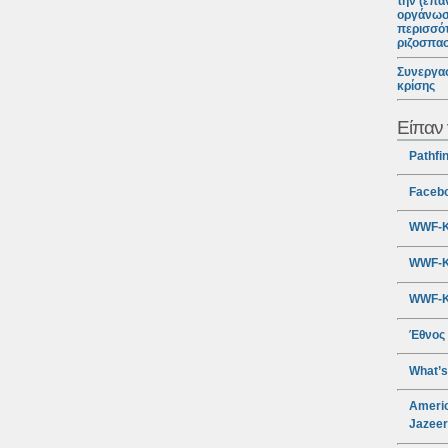
την (επα
οργάνωσ
περισσότ
ριζοσπα
Συνεργασ
κρίσης
Είπαν 
Pathfi
Faceb
WWF-Κ
WWF-Κ
WWF-Κ
Έθνος
What’s
Americ
Jazee