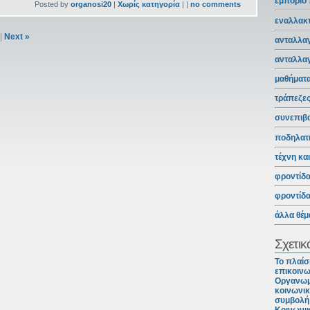
εμπόριο
Posted by
organosi20
|
Χωρίς κατηγορία
| |
no comments
εναλλακτ
|
Next »
ανταλλαγ
ανταλλα
μαθήματ
τράπεζε
συνεπιβ
ποδηλατ
τέχνη κα
φροντίδ
φροντίδ
άλλα θέμ
Σχετικ
Το πλαίσ
επικοινω
Οργανωμ
κοινωνικ
συμβολή 