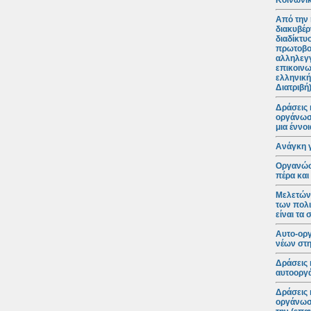
Κοινωνικ
Από την 
διακυβέρ
διαδίκτυ
πρωτοβο
αλληλεγγ
επικοινω
ελληνική
Διατριβή
Δράσεις 
οργάνωση
μια έννο
Ανάγκη 
Οργανώσε
πέρα και
Μελετώντ
των πολι
είναι τα
Αυτο-ορ
νέων στη
Δράσεις 
αυτοοργά
Δράσεις 
οργάνωση