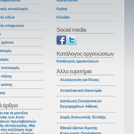
 παραγωγών
Νησιά Ιονίου
ικές συναλλαγές
Κρήτη
ές ειδών
Ελλάδα
γές υπηρεσιών
Social media
α
ς χρόνου
ατισμός
Κατάλογος οργανώσεων
ισμός
Κατάλογος οργανώσεων
ι πολιτισμός
Άλλα ευρετήρια
α πόλης
Αλληλεγγύη για Όλους
α φύσης
Ανταλλακτική Οικονομία
ατα
Δικτύωση Συνεργατικών
ά άρθρα
Εγχειρημάτων Αθήνας
ιο και τα μοντέλα
νίας των Αυτο-
Δομές Κοινωνικής Ένταξης
ένων πρωτοβουλιών
ής αλληλεγγύης. Μια
Εθνικό Δίκτυο Άμεσης
στη συζήτηση περί
Κοινωνικής Παρέμβασης