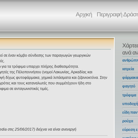
Αρχική
Περιγραφή Δράσ
Χάρτε
ανά αν
θεί σε έναν κόμβο σύνδεσης των παραγωγών γεωργικών
ανθρώπι
ές.
 για τα τρόφιμα υπαρχει πλήρης διαθεσιμότητα.
ιατρεία
γητές της Πέλοποννήσου (νομοί Λακωνίας, Αρκαδίας και
γή δίχως φυτοφάρμακα, χημικά λιπάσματα και ζιζανιοκτόνα. Στην
φάρμακ
αγρότες και τους καταναλωτές που συμμέτέχουν ήδη στο
φαγητό
φιμα σε ανταγωνιστικές τιμές.
τρόφιμα
υποδοχή
είδη πα
ρούχα
ia στις 25/06/2017) δείχνει να είναι ανενεργή
εύρεση ε