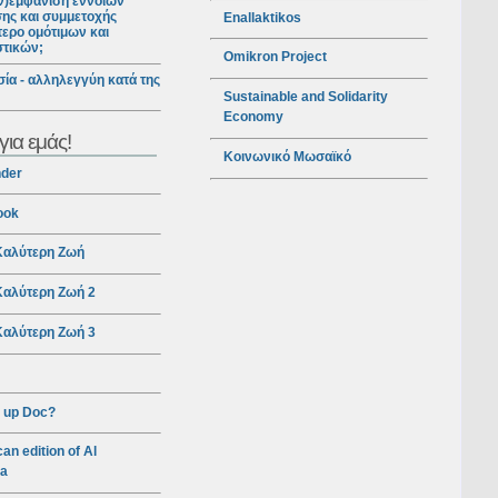
ν)εμφάνιση εννοιών
ης και συμμετοχής
Enallaktikos
ερο ομότιμων και
στικών;
Omikron Project
ία - αλληλεγγύη κατά της
Sustainable and Solidarity
Economy
για εμάς!
Κοινωνικό Μωσαϊκό
nder
ook
αλύτερη Ζωή
αλύτερη Ζωή 2
αλύτερη Ζωή 3
 up Doc?
an edition of Al
ra