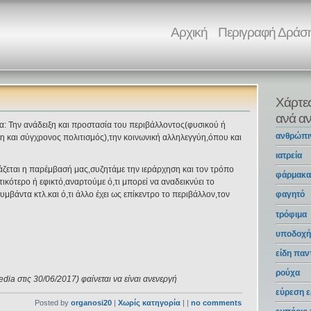
Αρχική
Περιγραφή Δράσ
Χάρτε
ανά αν
για: Την ανάδειξη και προστασία του περιβάλλοντος(φυσικού ή
ανθρώπι
η και σύγχρονος πολιτισμός),την κοινωνική αλληλεγγύη,όπου και
ιατρεία
άζεται η παρέμβασή μας,συζητάμε την ιεράρχηση και τον τρόπο
φάρμακ
ικότερο ή εφικτό,αναρτούμε ό,τι μπορεί να αναδεικνύει το
βάντα κτλ.και ό,τι άλλο έχει ως επίκεντρο το περιβάλλον,τον
φαγητό
τρόφιμα
υποδοχή
είδη πα
ρούχα
dia στις 30/06/2017) φαίνεται να είναι ανενεργή
εύρεση ε
Posted by
organosi20
|
Χωρίς κατηγορία
| |
no comments