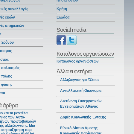
 παραγωγών
Νησιά Ιονίου
ικές συναλλαγές
Κρήτη
ές ειδών
Ελλάδα
γές υπηρεσιών
Social media
α
ς χρόνου
ατισμός
Κατάλογος οργανώσεων
ισμός
Κατάλογος οργανώσεων
ι πολιτισμός
Άλλα ευρετήρια
α πόλης
Αλληλεγγύη για Όλους
α φύσης
Ανταλλακτική Οικονομία
ατα
Δικτύωση Συνεργατικών
ά άρθρα
Εγχειρημάτων Αθήνας
ιο και τα μοντέλα
νίας των Αυτο-
Δομές Κοινωνικής Ένταξης
ένων πρωτοβουλιών
ής αλληλεγγύης. Μια
Εθνικό Δίκτυο Άμεσης
στη συζήτηση περί
Κοινωνικής Παρέμβασης