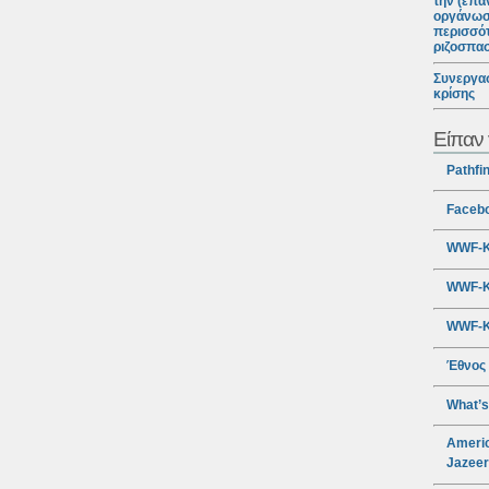
την (επα
οργάνωσ
περισσότ
ριζοσπα
Συνεργασ
κρίσης
Είπαν 
Pathfi
Faceb
WWF-Κ
WWF-Κ
WWF-Κ
Έθνος
What’s
Americ
Jazee