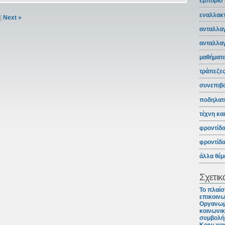
εμπόριο
εναλλακτ
|
Next »
ανταλλαγ
ανταλλα
μαθήματ
τράπεζε
συνεπιβ
ποδηλατ
τέχνη κα
φροντίδ
φροντίδ
άλλα θέμ
Σχετικ
Το πλαίσ
επικοινω
Οργανωμ
κοινωνικ
συμβολή 