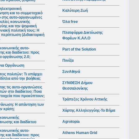
ού Κράτους (Βιβλίο)
ηλεκτρονική
Καλύτερη Ζωή
νηση και το συμμετοχικό
ο στις αυτο-οργανωμένες
Όλα free
υλίες κοινωνικής
ύης και την ψηφιακή
νιακή πολιτική τους: Η
Πλατφόρμα Δικτύωσης
 περίπτωση (Διδακτορική
Φορέων Κ.ΑΛ.Ο
)
κοινωνικής αυτο-
Part of the Solution
ς και διαδίκτυο: προς
ια οργάνωσης 2.0;
Πινέζα
για Οργάνωση
ΣυνΑθηνά
ις πολιτών: Τι υπάρχει
 δίπλα από την βοήθεια;
ΣΥΝΘΕΣΗ Δήμου
ας τις αυτο-οργανώσεις
Θεσσαλονίκης
τών στο διαδίκτυο: Ποια
 στοιχεία που προκύπτουν;
Τράπεζες Χρόνου Αττικής
γάνωση: Η απάντηση των
ν κρίση;
Χάρτης Αλληλεγγύης-Το Βήμα
κοινωνικής
Agrotopia
νωσης και διαδίκτυο
κοινωνικής αυτο-
Athens Human Grid
ς και διαδίκτυο: προς