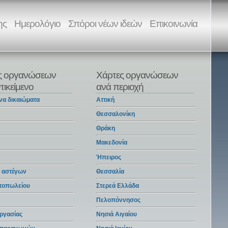
ης
Ημερολόγιο
Σπόροι νέων ιδεών
Επικοινωνία
ς οργανώσεων
Χάρτες οργανώσεων
τικείμενο
ανά περιοχή
να δικαιώματα
Αττική
Θεσσαλονίκη
α
Θράκη
Μακεδονία
Ήπειρος
 αστέγων
Θεσσαλία
ντοπωλείου
Στερεά Ελλάδα
Πελοπόννησος
ργασίας
Νησιά Αιγαίου