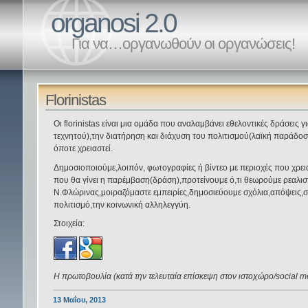
organosi 2.0
Για να…οργανωθούν οι οργανώσεις!
Florinistas
Οι florinistas είναι μια ομάδα που αναλαμβάνει εθελοντικές δράσεις 
τεχνητού),την διατήρηση και διάχυση του πολιτισμού(λαϊκή παράδοσ
όποτε χρειαστεί.
Δημοσιοποιούμε,λοιπόν, φωτογραφίες ή βίντεο με περιοχές που χρει
που θα γίνει η παρέμβαση(δράση),προτείνουμε ό,τι θεωρούμε ρεαλιστ
Ν.Φλώρινας,μοιραζόμαστε εμπειρίες,δημοσιεύουμε σχόλια,απόψεις,συμ
πολιτισμό,την κοινωνική αλληλεγγύη.
Στοιχεία:
Η πρωτοβουλία (κατά την τελευταία επίσκεψη στον ιστοχώρο/social me
13 Μαΐου, 2013