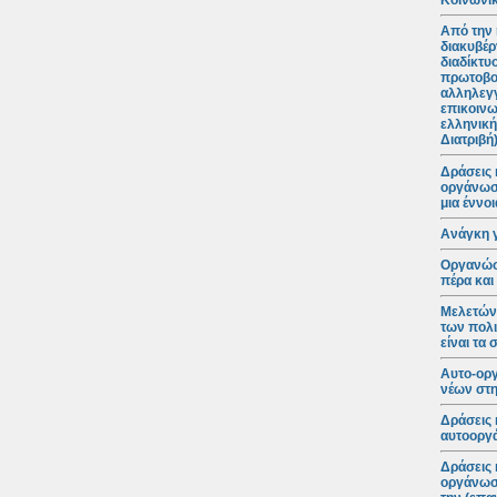
Κοινωνικ
Από την 
διακυβέρ
διαδίκτυ
πρωτοβο
αλληλεγγ
επικοινω
ελληνική
Διατριβή
Δράσεις 
οργάνωση
μια έννο
Ανάγκη 
Οργανώσε
πέρα και
Μελετώντ
των πολι
είναι τα
Αυτο-ορ
νέων στη
Δράσεις 
αυτοοργά
Δράσεις 
οργάνωση