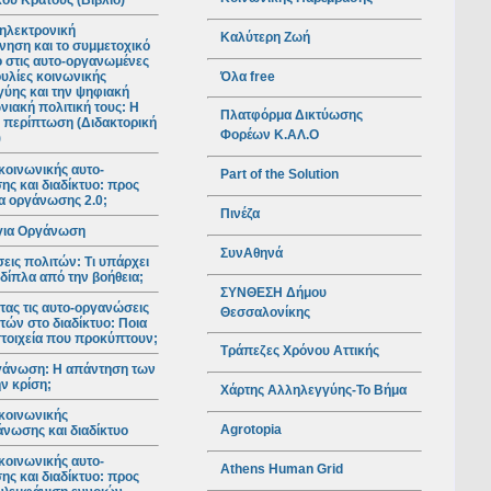
ού Κράτους (Βιβλίο)
ηλεκτρονική
Καλύτερη Ζωή
νηση και το συμμετοχικό
ο στις αυτο-οργανωμένες
Όλα free
υλίες κοινωνικής
ύης και την ψηφιακή
νιακή πολιτική τους: Η
Πλατφόρμα Δικτύωσης
 περίπτωση (Διδακτορική
Φορέων Κ.ΑΛ.Ο
)
κοινωνικής αυτο-
Part of the Solution
ς και διαδίκτυο: προς
ια οργάνωσης 2.0;
Πινέζα
για Οργάνωση
ΣυνΑθηνά
ις πολιτών: Τι υπάρχει
 δίπλα από την βοήθεια;
ΣΥΝΘΕΣΗ Δήμου
ας τις αυτο-οργανώσεις
Θεσσαλονίκης
τών στο διαδίκτυο: Ποια
 στοιχεία που προκύπτουν;
Τράπεζες Χρόνου Αττικής
γάνωση: Η απάντηση των
ν κρίση;
Χάρτης Αλληλεγγύης-Το Βήμα
κοινωνικής
Agrotopia
νωσης και διαδίκτυο
κοινωνικής αυτο-
Athens Human Grid
ς και διαδίκτυο: προς