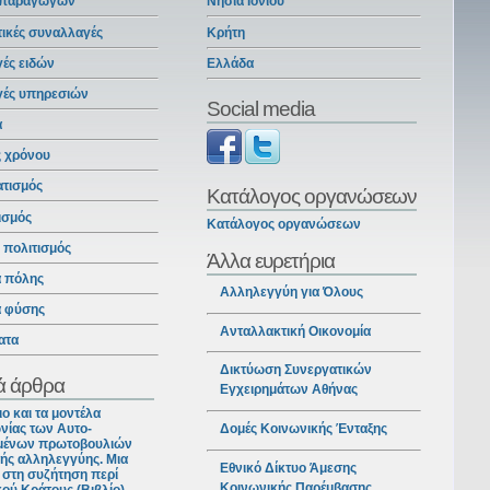
 παραγωγών
Νησιά Ιονίου
ικές συναλλαγές
Κρήτη
ές ειδών
Ελλάδα
γές υπηρεσιών
Social media
α
ς χρόνου
ατισμός
Κατάλογος οργανώσεων
ισμός
Κατάλογος οργανώσεων
ι πολιτισμός
Άλλα ευρετήρια
α πόλης
Αλληλεγγύη για Όλους
α φύσης
Ανταλλακτική Οικονομία
ατα
Δικτύωση Συνεργατικών
ά άρθρα
Εγχειρημάτων Αθήνας
ιο και τα μοντέλα
νίας των Αυτο-
Δομές Κοινωνικής Ένταξης
ένων πρωτοβουλιών
ής αλληλεγγύης. Μια
Εθνικό Δίκτυο Άμεσης
στη συζήτηση περί
Κοινωνικής Παρέμβασης