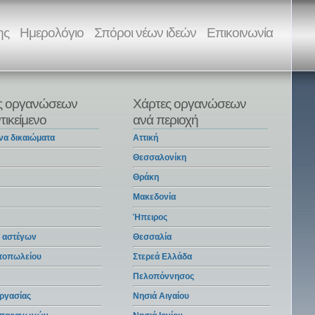
ης
Ημερολόγιο
Σπόροι νέων ιδεών
Επικοινωνία
ς οργανώσεων
Χάρτες οργανώσεων
τικείμενο
ανά περιοχή
να δικαιώματα
Αττική
Θεσσαλονίκη
α
Θράκη
Μακεδονία
Ήπειρος
 αστέγων
Θεσσαλία
ντοπωλείου
Στερεά Ελλάδα
Πελοπόννησος
ργασίας
Νησιά Αιγαίου