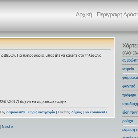
Αρχική
Περιγραφή Δράσ
Χάρτε
ανά αν
ρεβενών. Για πληροφορίες μπορείτε να καλείτε στο τηλέφωνο:
ανθρώπι
ιατρεία
φάρμακ
φαγητό
τρόφιμα
02/07/2017) δείχνει να παραμένει ενεργή
υποδοχή
d by
organosi20
|
Χωρίς κατηγορία
| Ετικέτες:
δήμος
|
no comments
είδη πα
ρούχα
|
Next »
εύρεση ε