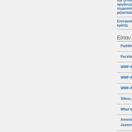
την (επα
οργάνωσ
περισσότ
ριζοσπα
Συνεργασ
κρίσης
Είπαν 
Pathfi
Faceb
WWF-Κ
WWF-Κ
WWF-Κ
Έθνος
What’s
Americ
Jazee