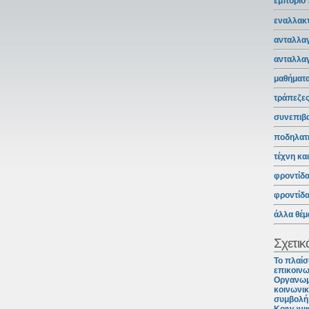
εμπόριο
εναλλακτ
ανταλλαγ
ανταλλα
μαθήματ
τράπεζε
συνεπιβ
ποδηλατ
τέχνη κα
φροντίδ
φροντίδ
άλλα θέμ
Σχετικ
Το πλαίσ
επικοινω
Οργανωμ
κοινωνικ
συμβολή 