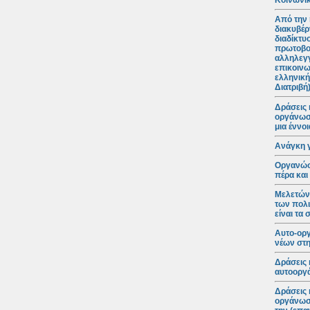
Κοινωνικ
Από την 
διακυβέρ
διαδίκτυ
πρωτοβο
αλληλεγγ
επικοινω
ελληνική
Διατριβή
Δράσεις 
οργάνωση
μια έννο
Ανάγκη 
Οργανώσε
πέρα και
Μελετώντ
των πολι
είναι τα
Αυτο-ορ
νέων στη
Δράσεις 
αυτοοργά
Δράσεις 
οργάνωση