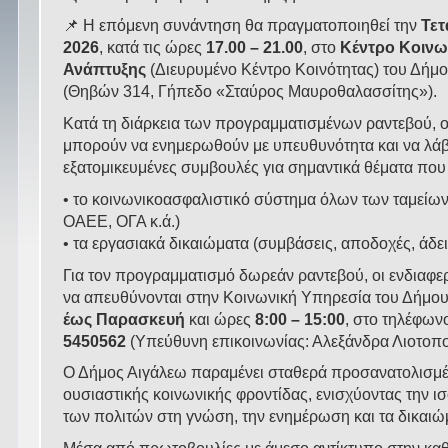
📌 Η επόμενη συνάντηση θα πραγματοποιηθεί την
Τετ
2026
, κατά τις ώρες
17.00 – 21.00
, στο
Κέντρο Κοινω
Ανάπτυξης
(Διευρυμένο Κέντρο Κοινότητας) του Δήμ
(Θηβών 314, Γήπεδο «Σταύρος Μαυροθαλασσίτης»).
Κατά τη διάρκεια των προγραμματισμένων ραντεβού, ο
μπορούν να ενημερωθούν με υπευθυνότητα και να λά
εξατομικευμένες συμβουλές για σημαντικά θέματα πο
• το κοινωνικοασφαλιστικό σύστημα όλων των ταμείω
ΟΑΕΕ, ΟΓΑ κ.ά.)
• τα εργασιακά δικαιώματα (συμβάσεις, αποδοχές, άδει
Για τον προγραμματισμό δωρεάν ραντεβού, οι ενδιαφ
να απευθύνονται στην Κοινωνική Υπηρεσία του Δήμο
έως Παρασκευή
και ώρες
8:00 – 15:00
, στο τηλέφω
5450562
(Υπεύθυνη επικοινωνίας: Αλεξάνδρα Λιοτοπ
Ο Δήμος Αιγάλεω παραμένει σταθερά προσανατολισμέ
ουσιαστικής κοινωνικής φροντίδας, ενισχύοντας την 
των πολιτών στη γνώση, την ενημέρωση και τα δικαιώ