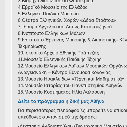
3.Βιομηχανικό Μουσείο Φωταερίου
4.Εβραϊκό Μουσείο της Ελλάδος
5.Ελληνικό Παιδικό Μουσείο
6.Θέατρο Ελληνικών Χορών «Δόρα Στράτου»
7.Ίδρυμα Άγγελου και Λητώς Κατακουζηνού
8.Ινστιτούτο Ελληνικών Μύλων
9.Ινστιτούτο Έρευνας Μουσικής & Ακουστικής- Κέ
Τεκμηρίωσης
10.Ιστορικό Αρχείο Εθνικής Τράπεζας
11.Μουσείο Ελληνικής Παιδικής Τέχνης
12.Μουσείο Ελληνικών Λαϊκών Μουσικών Οργάνω
Ανωγειανάκη – Kέντρο Εθνομουσικολογίας
13.Μουσείο Ηρακλειδών «Τέχνη και Μαθηματικά»
14.Μουσείο Ιστορίας του Πανεπιστημίου Αθηνών
15.Μουσείο Κοσμήματος Ηλία Λαλαούνη
Δείτε το πρόγραμμα η δική μας Αθήνα
Για περισσότερες πληροφορίες μπορείτε να επικοι
υπεύθυνες συντονισμού της δράσης:
-Δέσποινα Ανδριοπούλου (Βιομηχανικό Μουσείο Φ