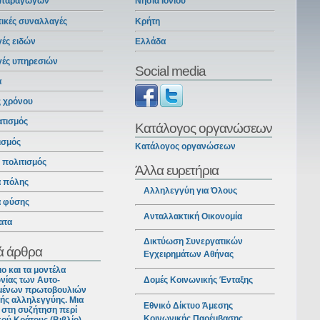
 παραγωγών
Νησιά Ιονίου
ικές συναλλαγές
Κρήτη
ές ειδών
Ελλάδα
γές υπηρεσιών
Social media
α
ς χρόνου
ατισμός
Κατάλογος οργανώσεων
ισμός
Κατάλογος οργανώσεων
ι πολιτισμός
Άλλα ευρετήρια
α πόλης
Αλληλεγγύη για Όλους
α φύσης
Ανταλλακτική Οικονομία
ατα
Δικτύωση Συνεργατικών
ά άρθρα
Εγχειρημάτων Αθήνας
ιο και τα μοντέλα
νίας των Αυτο-
Δομές Κοινωνικής Ένταξης
ένων πρωτοβουλιών
ής αλληλεγγύης. Μια
Εθνικό Δίκτυο Άμεσης
στη συζήτηση περί
Κοινωνικής Παρέμβασης