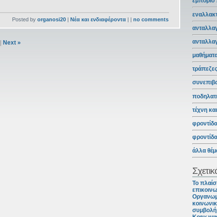
εμπόριο
εναλλακτ
Posted by
organosi20
|
Νέα και ενδιαφέροντα
| |
no comments
ανταλλαγ
ανταλλα
|
Next »
μαθήματ
τράπεζε
συνεπιβ
ποδηλατ
τέχνη κα
φροντίδ
φροντίδ
άλλα θέμ
Σχετικ
Το πλαίσ
επικοινω
Οργανωμ
κοινωνικ
συμβολή 