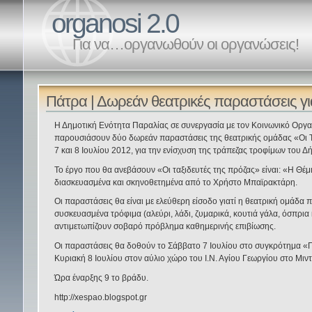
organosi 2.0
Για να…οργανωθούν οι οργανώσεις!
Πάτρα | Δωρεάν θεατρικές παραστάσεις γ
Η Δημοτική Ενότητα Παραλίας σε συνεργασία με τον Κοινωνικό Οργα
παρουσιάσουν δύο δωρεάν παραστάσεις της θεατρικής ομάδας «Οι Τ
7 και 8 Ιουλίου 2012, για την ενίσχυση της τράπεζας τροφίμων του 
Το έργο που θα ανεβάσουν «Οι ταξιδευτές της πρόζας» είναι: «Η Θ
διασκευασμένα και σκηνοθετημένα από το Χρήστο Μπαϊρακτάρη.
Οι παραστάσεις θα είναι με ελεύθερη είσοδο γιατί η θεατρική ομάδα 
συσκευασμένα τρόφιμα (αλεύρι, λάδι, ζυμαρικά, κουτιά γάλα, όσπρια
αντιμετωπίζουν σοβαρό πρόβλημα καθημερινής επιβίωσης.
Οι παραστάσεις θα δοθούν το Σάββατο 7 Ιουλίου στο συγκρότημα «Π
Κυριακή 8 Ιουλίου στον αύλιο χώρο του Ι.Ν. Αγίου Γεωργίου στο Μιντ
Ώρα έναρξης 9 το βράδυ.
http://xespao.blogspot.gr