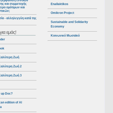
ν)εμφάνιση εννοιών
ης και συμμετοχής
Enallaktikos
ερο ομότιμων και
στικών;
Omikron Project
ία - αλληλεγγύη κατά της
Sustainable and Solidarity
Economy
για εμάς!
Κοινωνικό Μωσαϊκό
nder
ook
αλύτερη Ζωή
αλύτερη Ζωή 2
αλύτερη Ζωή 3
 up Doc?
an edition of Al
ra