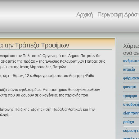
Αρχική
Περιγραφή Δράσ
ια την Τράπεζα Τροφίμων
Χάρτε
ανά αν
νισμό και τον Πολιτιστικό Οργανισμό του Δήμου Πατρέων θα
ανθρώπι
αξιδευτές της πρόζας» της Ένωσης Καλαβρυτινών Πάτρας στις
Δήμου και της Ιεράς Μητρόπολης Πατρών.
ιατρεία
έμις έχει…θέμα», 12 ευθυμογραφήματα του Δημήτρη Ψαθά
φάρμακ
φαγητό
παίζει πάντα αφιλοκερδώς. Αντί εισιτήριου θα συγκεντρωθούν
 κλπ) που θα δοθούν σε οικογένειες της περιοχής που
τρόφιμα
υποδοχή
ατρινής Παιδικής Εξοχής» στη Παραλία Ροϊτίκων και την
είδη πα
ιλόγλι.
ρούχα
εύρεση ε