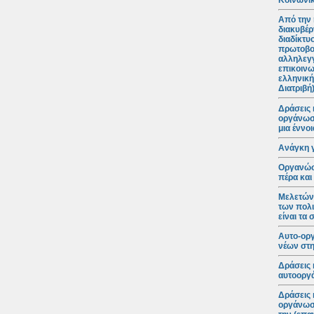
Κοινωνικ
Από την 
διακυβέρ
διαδίκτυ
πρωτοβο
αλληλεγγ
επικοινω
ελληνική
Διατριβή
Δράσεις 
οργάνωση
μια έννο
Ανάγκη 
Οργανώσε
πέρα και
Μελετώντ
των πολι
είναι τα
Αυτο-ορ
νέων στη
Δράσεις 
αυτοοργά
Δράσεις 
οργάνωση