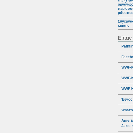
την (επα
οργάνωσ
περισσότ
ριζοσπα
Συνεργασ
κρίσης
Είπαν 
Pathfi
Faceb
WWF-Κ
WWF-Κ
WWF-Κ
Έθνος
What’s
Americ
Jazee