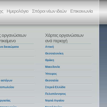
ης
Ημερολόγιο
Σπόροι νέων ιδεών
Επικοινωνία
ς οργανώσεων
Χάρτες οργανώσεων
τικείμενο
ανά περιοχή
να δικαιώματα
Αττική
Θεσσαλονίκη
α
Θράκη
Μακεδονία
Ήπειρος
 αστέγων
Θεσσαλία
ντοπωλείου
Στερεά Ελλάδα
Πελοπόννησος
ργασίας
Νησιά Αιγαίου