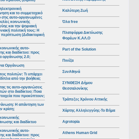
ού Κράτους (Βιβλίο)
ηλεκτρονική
Καλύτερη Ζωή
νηση και το συμμετοχικό
ο στις αυτο-οργανωμένες
Όλα free
υλίες κοινωνικής
ύης και την ψηφιακή
νιακή πολιτική τους: Η
Πλατφόρμα Δικτύωσης
 περίπτωση (Διδακτορική
Φορέων Κ.ΑΛ.Ο
)
κοινωνικής αυτο-
Part of the Solution
ς και διαδίκτυο: προς
ια οργάνωσης 2.0;
Πινέζα
για Οργάνωση
ΣυνΑθηνά
ις πολιτών: Τι υπάρχει
 δίπλα από την βοήθεια;
ΣΥΝΘΕΣΗ Δήμου
ας τις αυτο-οργανώσεις
Θεσσαλονίκης
τών στο διαδίκτυο: Ποια
 στοιχεία που προκύπτουν;
Τράπεζες Χρόνου Αττικής
γάνωση: Η απάντηση των
ν κρίση;
Χάρτης Αλληλεγγύης-Το Βήμα
κοινωνικής
Agrotopia
νωσης και διαδίκτυο
κοινωνικής αυτο-
Athens Human Grid
ς και διαδίκτυο: προς