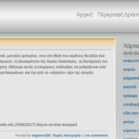
Αρχική
Περιγραφή Δράσ
Χάρτε
ανά αν
ικό, μοντέλο εμπορίου, που στη θέση του κέρδους θα βάζει ένα
ανθρώπι
γωγού, τη βιωσιμότητα της δομής διακίνησης, τη διατήρηση του
ήστη. Θέλουμε αυτές οι επιμέρους επιδιώξεις να ρυθμίζονται από
ιατρεία
εμπλεκομένων, και όχι από το «αόρατο» χέρι της αγοράς.
φάρμακ
φαγητό
τρόφιμα
υποδοχή
είδη πα
ρούχα
ia στις 25/06/2017) δείχνει να είναι ανενεργή
εύρεση ε
Posted by
organosi20
|
Χωρίς κατηγορία
| |
no comments