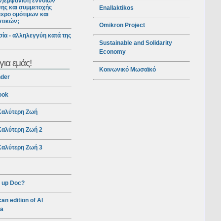
ν)εμφάνιση εννοιών
ης και συμμετοχής
Enallaktikos
ερο ομότιμων και
στικών;
Omikron Project
ία - αλληλεγγύη κατά της
Sustainable and Solidarity
Economy
για εμάς!
Κοινωνικό Μωσαϊκό
nder
ook
αλύτερη Ζωή
αλύτερη Ζωή 2
αλύτερη Ζωή 3
 up Doc?
an edition of Al
ra