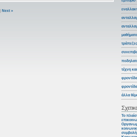
εμπόριο
εναλλακτ
|
Next »
ανταλλαγ
ανταλλα
μαθήματ
τράπεζε
συνεπιβ
ποδηλατ
τέχνη κα
φροντίδ
φροντίδ
άλλα θέμ
Σχετικ
Το πλαίσ
επικοινω
Οργανωμ
κοινωνικ
συμβολή 