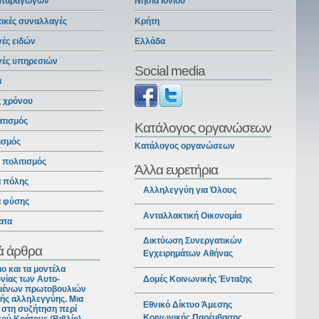
 παραγωγών
Νησιά Ιονίου
ικές συναλλαγές
Κρήτη
ές ειδών
Ελλάδα
γές υπηρεσιών
Social media
α
ς χρόνου
ατισμός
Κατάλογος οργανώσεων
ισμός
Κατάλογος οργανώσεων
ι πολιτισμός
Άλλα ευρετήρια
α πόλης
Αλληλεγγύη για Όλους
α φύσης
Ανταλλακτική Οικονομία
ατα
Δικτύωση Συνεργατικών
ά άρθρα
Εγχειρημάτων Αθήνας
ιο και τα μοντέλα
νίας των Αυτο-
Δομές Κοινωνικής Ένταξης
ένων πρωτοβουλιών
ής αλληλεγγύης. Μια
Εθνικό Δίκτυο Άμεσης
στη συζήτηση περί
Κοινωνικής Παρέμβασης