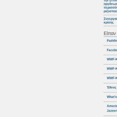
την (επα
οργάνωσ
περισσότ
ριζοσπα
Συνεργασ
κρίσης
Είπαν 
Pathfi
Faceb
WWF-Κ
WWF-Κ
WWF-Κ
Έθνος
What’s
Americ
Jazee