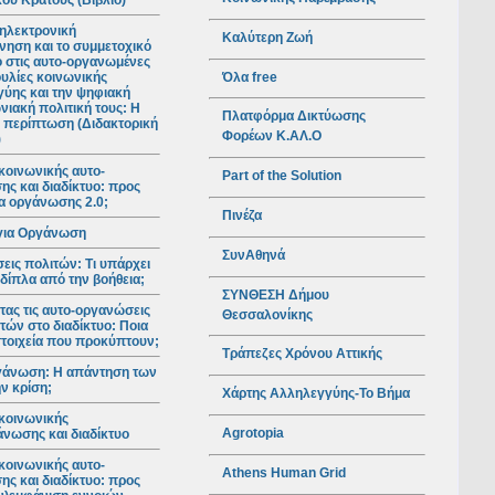
ού Κράτους (Βιβλίο)
ηλεκτρονική
Καλύτερη Ζωή
νηση και το συμμετοχικό
ο στις αυτο-οργανωμένες
Όλα free
υλίες κοινωνικής
ύης και την ψηφιακή
νιακή πολιτική τους: Η
Πλατφόρμα Δικτύωσης
 περίπτωση (Διδακτορική
Φορέων Κ.ΑΛ.Ο
)
κοινωνικής αυτο-
Part of the Solution
ς και διαδίκτυο: προς
ια οργάνωσης 2.0;
Πινέζα
για Οργάνωση
ΣυνΑθηνά
ις πολιτών: Τι υπάρχει
 δίπλα από την βοήθεια;
ΣΥΝΘΕΣΗ Δήμου
ας τις αυτο-οργανώσεις
Θεσσαλονίκης
τών στο διαδίκτυο: Ποια
 στοιχεία που προκύπτουν;
Τράπεζες Χρόνου Αττικής
γάνωση: Η απάντηση των
ν κρίση;
Χάρτης Αλληλεγγύης-Το Βήμα
κοινωνικής
Agrotopia
νωσης και διαδίκτυο
κοινωνικής αυτο-
Athens Human Grid
ς και διαδίκτυο: προς