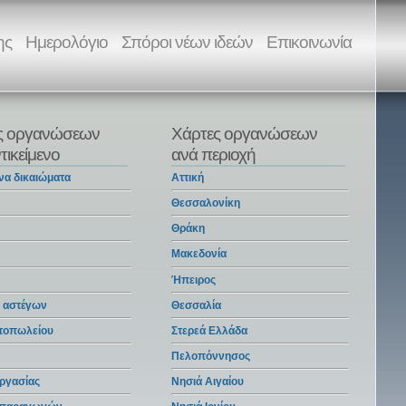
ης
Ημερολόγιο
Σπόροι νέων ιδεών
Επικοινωνία
ς οργανώσεων
Χάρτες οργανώσεων
τικείμενο
ανά περιοχή
να δικαιώματα
Αττική
Θεσσαλονίκη
α
Θράκη
Μακεδονία
Ήπειρος
 αστέγων
Θεσσαλία
ντοπωλείου
Στερεά Ελλάδα
Πελοπόννησος
ργασίας
Νησιά Αιγαίου