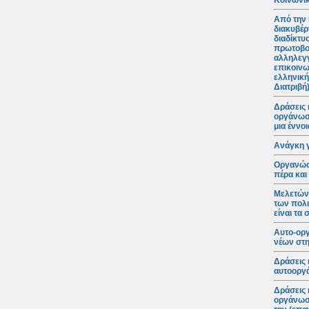
Κοινωνικ
Από την 
διακυβέρ
διαδίκτυ
πρωτοβο
αλληλεγγ
επικοινω
ελληνική
Διατριβή
Δράσεις 
οργάνωση
μια έννο
Ανάγκη 
Οργανώσε
πέρα και
Μελετώντ
των πολι
είναι τα
Αυτο-ορ
νέων στη
Δράσεις 
αυτοοργά
Δράσεις 
οργάνωση