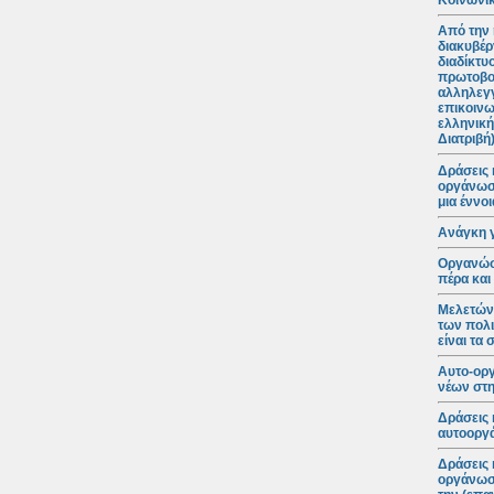
Κοινωνικ
Από την 
διακυβέρ
διαδίκτυ
πρωτοβο
αλληλεγγ
επικοινω
ελληνική
Διατριβή
Δράσεις 
οργάνωση
μια έννο
Ανάγκη 
Οργανώσε
πέρα και
Μελετώντ
των πολι
είναι τα
Αυτο-ορ
νέων στη
Δράσεις 
αυτοοργά
Δράσεις 
οργάνωση