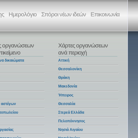
ης
Ημερολόγιο
Σπόροι νέων ιδεών
Επικοινωνία
ς οργανώσεων
Χάρτες οργανώσεων
τικείμενο
ανά περιοχή
να δικαιώματα
Αττική
Θεσσαλονίκη
α
Θράκη
Μακεδονία
Ήπειρος
 αστέγων
Θεσσαλία
ντοπωλείου
Στερεά Ελλάδα
Πελοπόννησος
ργασίας
Νησιά Αιγαίου