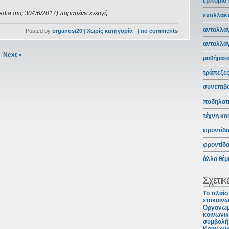
εμπόριο
edia στις 30/06/2017) παραμένει ενεργή
εναλλακτ
ανταλλαγ
Posted by
organosi20
|
Χωρίς κατηγορία
| |
no comments
ανταλλα
|
Next »
μαθήματ
τράπεζε
συνεπιβ
ποδηλατ
τέχνη κα
φροντίδ
φροντίδ
άλλα θέμ
Σχετικ
Το πλαίσ
επικοινω
Οργανωμ
κοινωνικ
συμβολή 