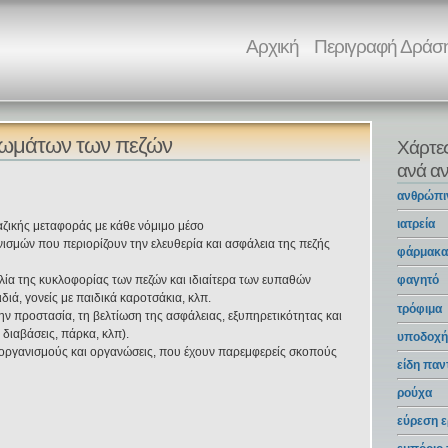
Αρχική
Περιγραφή Δράσ
αιωμάτων των πεζών
Χάρτε
ανά αν
ανθρώπι
ιατρεία
ζικής μεταφοράς με κάθε νόμιμο μέσο
ισμών που περιορίζουν την ελευθερία και ασφάλεια της πεζής
φάρμακ
λία της κυκλοφορίας των πεζών και ιδιαίτερα των ευπαθών
φαγητό
ιά, γονείς με παιδικά καροτσάκια, κλπ.
τρόφιμα
ην προστασία, τη βελτίωση της ασφάλειας, εξυπηρετικότητας και
διαβάσεις, πάρκα, κλπ).
υποδοχή
ι οργανισμούς και οργανώσεις, που έχουν παρεμφερείς σκοπούς
είδη πα
ρούχα
εύρεση ε