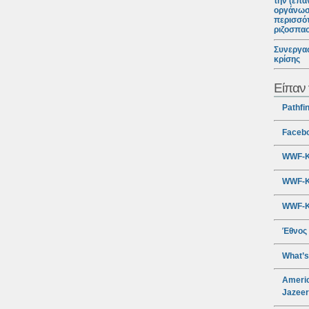
την (επα
οργάνωσ
περισσότ
ριζοσπα
Συνεργασ
κρίσης
Είπαν 
Pathfi
Faceb
WWF-Κ
WWF-Κ
WWF-Κ
Έθνος
What’s
Americ
Jazee