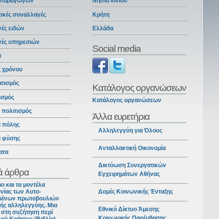
 παραγωγών
Νησιά Ιονίου
ικές συναλλαγές
Κρήτη
ές ειδών
Ελλάδα
γές υπηρεσιών
Social media
α
ς χρόνου
ατισμός
Κατάλογος οργανώσεων
ισμός
Κατάλογος οργανώσεων
ι πολιτισμός
Άλλα ευρετήρια
α πόλης
Αλληλεγγύη για Όλους
α φύσης
Ανταλλακτική Οικονομία
ατα
Δικτύωση Συνεργατικών
ά άρθρα
Εγχειρημάτων Αθήνας
ιο και τα μοντέλα
νίας των Αυτο-
Δομές Κοινωνικής Ένταξης
ένων πρωτοβουλιών
ής αλληλεγγύης. Μια
Εθνικό Δίκτυο Άμεσης
στη συζήτηση περί
Κοινωνικής Παρέμβασης