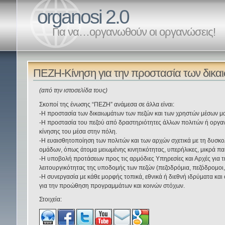
organosi 2.0
Για να…οργανωθούν οι οργανώσεις!
ΠΕΖΗ-Κίνηση για την προστασία των δικ
(από την ιστοσελίδα τους)
Σκοποί της ένωσης “ΠΕΖΗ” ανάμεσα σε άλλα είναι:
-Η προστασία των δικαιωμάτων των πεζών και των χρηστών μέσων μα
-Η προστασία του πεζού από δραστηριότητες άλλων πολιτών ή οργαν
κίνησης του μέσα στην πόλη.
-Η ευαισθητοποίηση των πολιτών και των αρχών σχετικά με τη δυσκο
ομάδων, όπως άτομα μειωμένης κινητικότητας, υπερήλικες, μικρά παιδ
-Η υποβολή προτάσεων προς τις αρμόδιες Υπηρεσίες και Αρχές για τ
λειτουργικότητας της υποδομής των πεζών (πεζοδρόμια, πεζόδρομοι, 
-Η συνεργασία με κάθε μορφής τοπικά, εθνικά ή διεθνή ιδρύματα κα
για την προώθηση προγραμμάτων και κοινών στόχων.
Στοιχεία: