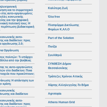
ού Κράτους (Βιβλίο)
ηλεκτρονική
Καλύτερη Ζωή
νηση και το συμμετοχικό
ο στις αυτο-οργανωμένες
Όλα free
υλίες κοινωνικής
ύης και την ψηφιακή
νιακή πολιτική τους: Η
Πλατφόρμα Δικτύωσης
 περίπτωση (Διδακτορική
Φορέων Κ.ΑΛ.Ο
)
κοινωνικής αυτο-
Part of the Solution
ς και διαδίκτυο: προς
ια οργάνωσης 2.0;
Πινέζα
για Οργάνωση
ΣυνΑθηνά
ις πολιτών: Τι υπάρχει
 δίπλα από την βοήθεια;
ΣΥΝΘΕΣΗ Δήμου
ας τις αυτο-οργανώσεις
Θεσσαλονίκης
τών στο διαδίκτυο: Ποια
 στοιχεία που προκύπτουν;
Τράπεζες Χρόνου Αττικής
γάνωση: Η απάντηση των
ν κρίση;
Χάρτης Αλληλεγγύης-Το Βήμα
κοινωνικής
Agrotopia
νωσης και διαδίκτυο
κοινωνικής αυτο-
Athens Human Grid
ς και διαδίκτυο: προς