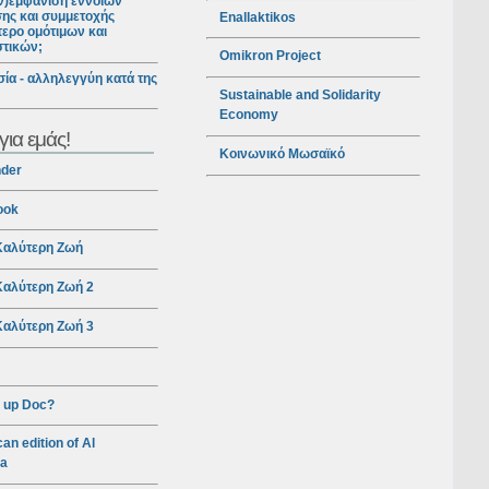
ν)εμφάνιση εννοιών
ης και συμμετοχής
Enallaktikos
ερο ομότιμων και
στικών;
Omikron Project
ία - αλληλεγγύη κατά της
Sustainable and Solidarity
Economy
για εμάς!
Κοινωνικό Μωσαϊκό
nder
ook
αλύτερη Ζωή
αλύτερη Ζωή 2
αλύτερη Ζωή 3
 up Doc?
an edition of Al
ra