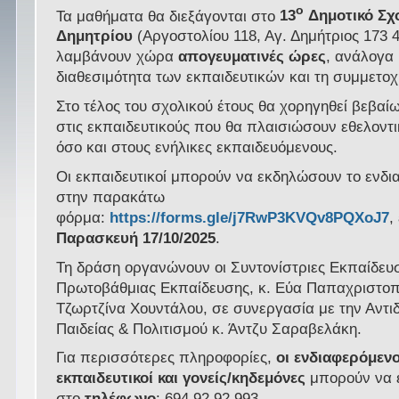
ο
Τα μαθήματα θα διεξάγονται στο
13
Δημοτικό Σχο
Δημητρίου
(Αργοστολίου 118, Αγ. Δημήτριος 173 4
λαμβάνουν χώρα
απογευματινές ώρες
, ανάλογα 
διαθεσιμότητα των εκπαιδευτικών και τη συμμετο
Στο τέλος του σχολικού έτους θα χορηγηθεί βεβαί
στις εκπαιδευτικούς που θα πλαισιώσουν εθελοντι
όσο και στους ενήλικες εκπαιδευόμενους.
Οι εκπαιδευτικοί μπορούν να εκδηλώσουν το ενδι
στην παρακάτω
φόρμα:
https://forms.gle/j7RwP3KVQv8PQXoJ7
,
Παρασκευή 17/10/2025
.
Τη δράση οργανώνουν οι Συντονίστριες Εκπαίδε
Πρωτοβάθμιας Εκπαίδευσης, κ. Εύα Παπαχριστο
Τζωρτζίνα Χουντάλου, σε συνεργασία με την Αντ
Παιδείας & Πολιτισμού κ. Άντζυ Σαραβελάκη.
Για περισσότερες πληροφορίες,
οι ενδιαφερόμενο
εκπαιδευτικοί και γονείς/κηδεμόνες
μπορούν να 
στο
τηλέφωνο
: 694 92 92 993.