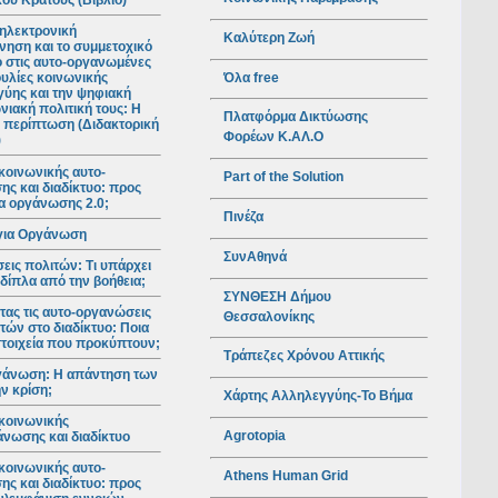
ού Κράτους (Βιβλίο)
ηλεκτρονική
Καλύτερη Ζωή
νηση και το συμμετοχικό
ο στις αυτο-οργανωμένες
Όλα free
υλίες κοινωνικής
ύης και την ψηφιακή
νιακή πολιτική τους: Η
Πλατφόρμα Δικτύωσης
 περίπτωση (Διδακτορική
Φορέων Κ.ΑΛ.Ο
)
κοινωνικής αυτο-
Part of the Solution
ς και διαδίκτυο: προς
ια οργάνωσης 2.0;
Πινέζα
για Οργάνωση
ΣυνΑθηνά
ις πολιτών: Τι υπάρχει
 δίπλα από την βοήθεια;
ΣΥΝΘΕΣΗ Δήμου
ας τις αυτο-οργανώσεις
Θεσσαλονίκης
τών στο διαδίκτυο: Ποια
 στοιχεία που προκύπτουν;
Τράπεζες Χρόνου Αττικής
γάνωση: Η απάντηση των
ν κρίση;
Χάρτης Αλληλεγγύης-Το Βήμα
κοινωνικής
Agrotopia
νωσης και διαδίκτυο
κοινωνικής αυτο-
Athens Human Grid
ς και διαδίκτυο: προς