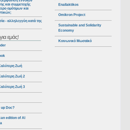
ν)εμφάνιση εννοιών
ης και συμμετοχής
Enallaktikos
ερο ομότιμων και
στικών;
Omikron Project
ία - αλληλεγγύη κατά της
Sustainable and Solidarity
Economy
για εμάς!
Κοινωνικό Μωσαϊκό
nder
ook
αλύτερη Ζωή
αλύτερη Ζωή 2
αλύτερη Ζωή 3
 up Doc?
an edition of Al
ra