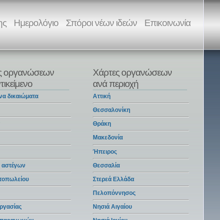
ης
Ημερολόγιο
Σπόροι νέων ιδεών
Επικοινωνία
ς οργανώσεων
Χάρτες οργανώσεων
τικείμενο
ανά περιοχή
να δικαιώματα
Αττική
Θεσσαλονίκη
α
Θράκη
Μακεδονία
Ήπειρος
 αστέγων
Θεσσαλία
ντοπωλείου
Στερεά Ελλάδα
Πελοπόννησος
ργασίας
Νησιά Αιγαίου