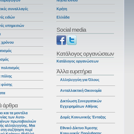
 παραγωγών
Νησιά Ιονίου
ικές συναλλαγές
Κρήτη
ές ειδών
Ελλάδα
γές υπηρεσιών
Social media
α
ς χρόνου
ατισμός
Κατάλογος οργανώσεων
ισμός
Κατάλογος οργανώσεων
ι πολιτισμός
Άλλα ευρετήρια
α πόλης
Αλληλεγγύη για Όλους
α φύσης
Ανταλλακτική Οικονομία
ατα
Δικτύωση Συνεργατικών
ά άρθρα
Εγχειρημάτων Αθήνας
ιο και τα μοντέλα
νίας των Αυτο-
Δομές Κοινωνικής Ένταξης
ένων πρωτοβουλιών
ής αλληλεγγύης. Μια
Εθνικό Δίκτυο Άμεσης
στη συζήτηση περί
Κοινωνικής Παρέμβασης