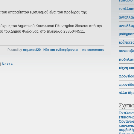
εμπόριο
εναλλακτ
ά του απαραίτητου εξοπλισμού είναι του προέδρου της
ανταλλαγ
ανταλλα
ιούχους του Δημοτικού Κοινωνικού Πλυντηρίου δίνονται από την
μού του Δήμου Φλώρινας, στο τηλέφωνο 2385044511.
μαθήματ
τράπεζε
Posted by
organosi20
|
Νέα και ενδιαφέροντα
| |
no comments
συνεπιβ
ποδηλατ
|
Next »
τέχνη κα
φροντίδ
φροντίδ
άλλα θέμ
Σχετικ
Το πλαίσ
επικοινω
Οργανωμ
κοινωνικ
συμβολή 