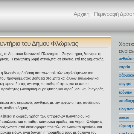
Αρχική
Περιγραφή Δράσ
Πλυντήριο του Δήμου Φλώρινας
Χάρτε
ανά αν
ς, το Δημοτικό Κοινωνικό Πλυντήριο – Στεγνωτήριο, ξεκίνησε τη
ανθρώπι
νας. Η κοινωνική δομή στεγάζεται σε ισόγειο, επί της Δημοτικής
ιατρεία
ναι η δωρεάν πρόσβαση άστεγων πολιτών, ωφελούμενων του
φάρμακ
ου προγράμματος Βοήθεια στο Σπίτι και άλλων ευάλωτων και
 φροντίδα της υγιεινής και καθαριότητας και οι οποίοι
φαγητό
ερινότητας (λογαριασμοί ρεύματος και νερού, αδυναμία αγοράς
τρόφιμα
υποδοχή
αίτερα στις σημερινές συνθήκες με την εμφάνιση της πανδημίας
 τονίζει ο Δήμος.
είδη πα
βλέπεται η δωρεάν χρήση των υπηρεσιών πλυντηρίου και
ρούχα
ό ευάλωτες και ευπαθείς κοινωνικά ομάδες του Δήμου Φλώρινας.
εύρεση ε
ροέρχονται από συνεισφορές πολιτών, συλλογικών οργάνων και
άρκεια ειδών, είναι δυνατή η προμήθειά τους με δαπάνη του