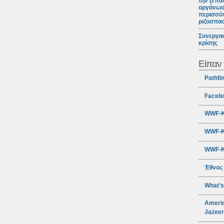
την (επα
οργάνωσ
περισσότ
ριζοσπα
Συνεργασ
κρίσης
Είπαν 
Pathfi
Faceb
WWF-Κ
WWF-Κ
WWF-Κ
Έθνος
What’s
Americ
Jazee