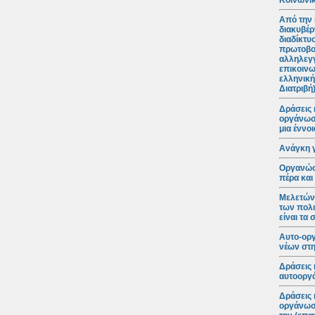
Κοινωνικ
Από την 
διακυβέρ
διαδίκτυ
πρωτοβο
αλληλεγγ
επικοινω
ελληνική
Διατριβή
Δράσεις 
οργάνωση
μια έννο
Ανάγκη 
Οργανώσε
πέρα και
Μελετώντ
των πολι
είναι τα
Αυτο-ορ
νέων στη
Δράσεις 
αυτοοργά
Δράσεις 
οργάνωση