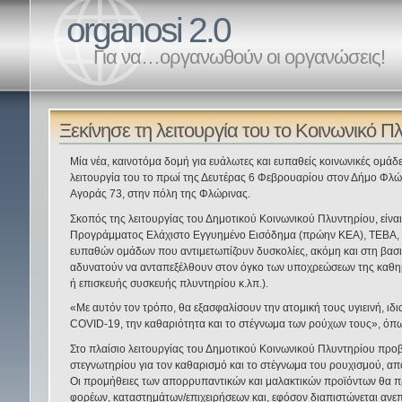
organosi 2.0
Για να…οργανωθούν οι οργανώσεις!
Ξεκίνησε τη λειτουργία του το Κοινωνικό 
Μία νέα, καινοτόμα δομή για ευάλωτες και ευπαθείς κοινωνικές ομάδε
λειτουργία του το πρωί της Δευτέρας 6 Φεβρουαρίου στον Δήμο Φλώρι
Αγοράς 73, στην πόλη της Φλώρινας.
Σκοπός της λειτουργίας του Δημοτικού Κοινωνικού Πλυντηρίου, εί
Προγράμματος Ελάχιστο Εγγυημένο Εισόδημα (πρώην ΚΕΑ), ΤΕΒΑ, τ
ευπαθών ομάδων που αντιμετωπίζουν δυσκολίες, ακόμη και στη βασική
αδυνατούν να ανταπεξέλθουν στον όγκο των υποχρεώσεων της καθημ
ή επισκευής συσκευής πλυντηρίου κ.λπ.).
«Με αυτόν τον τρόπο, θα εξασφαλίσουν την ατομική τους υγιεινή, ιδι
COVID-19, την καθαριότητα και το στέγνωμα των ρούχων τους», όπως
Στο πλαίσιο λειτουργίας του Δημοτικού Κοινωνικού Πλυντηρίου προ
στεγνωτηρίου για τον καθαρισμό και το στέγνωμα του ρουχισμού, απ
Οι προμήθειες των απορρυπαντικών και μαλακτικών προϊόντων θα π
φορέων, καταστημάτων/επιχειρήσεων και, εφόσον διαπιστώνεται ανεπ