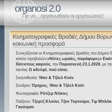
organosi 2.0
Για να…οργανωθούν οι οργανώσεις!
Κινηματογραφικές Βραδιές Δήμου Βύρω
κοινωνική προσφορά
Συνεχίζονται οι Κινηματογραφικές βραδιές του Δήμου 
κύκλο προβολών:
«Νότες ωραίες, παράφορες» Εικό
δίσεκτους καιρούς
, την
Παρασκευή 23.1.2026
, με τ
ταινίας
Ω αδελφέ, πού είσαι;
Σκηνοθεσία:
Ίθαν & Τζόελ Κοέν
Σενάριο:
Όμηρος, Ίθαν & Τζόελ Κοέν
Φωτογραφία:
Ρότζερ Ντίκινς
Παίζουν:
Τζορτζ Κλούνι, Τζον Τορτούρο, Τιμ Μπλέικ
Γκούτμαν