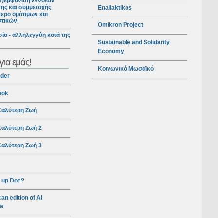
ν)εμφάνιση εννοιών
ης και συμμετοχής
Enallaktikos
ερο ομότιμων και
στικών;
Omikron Project
ία - αλληλεγγύη κατά της
Sustainable and Solidarity
Economy
για εμάς!
Κοινωνικό Μωσαϊκό
nder
ook
αλύτερη Ζωή
αλύτερη Ζωή 2
αλύτερη Ζωή 3
 up Doc?
an edition of Al
ra