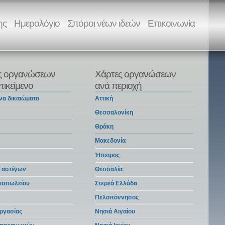
ης
Ημερολόγιο
Σπόροι νέων ιδεών
Επικοινωνία
ς οργανώσεων
Χάρτες οργανώσεων
τικείμενο
ανά περιοχή
να δικαιώματα
Αττική
Θεσσαλονίκη
α
Θράκη
Μακεδονία
Ήπειρος
 αστέγων
Θεσσαλία
ντοπωλείου
Στερεά Ελλάδα
Πελοπόννησος
ργασίας
Νησιά Αιγαίου