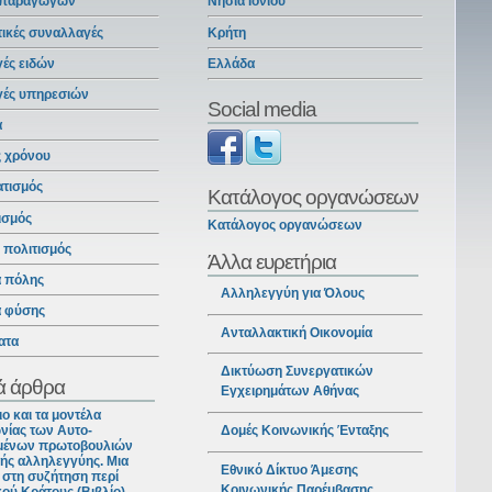
 παραγωγών
Νησιά Ιονίου
ικές συναλλαγές
Κρήτη
ές ειδών
Ελλάδα
γές υπηρεσιών
Social media
α
ς χρόνου
ατισμός
Κατάλογος οργανώσεων
ισμός
Κατάλογος οργανώσεων
ι πολιτισμός
Άλλα ευρετήρια
α πόλης
Αλληλεγγύη για Όλους
α φύσης
Ανταλλακτική Οικονομία
ατα
Δικτύωση Συνεργατικών
ά άρθρα
Εγχειρημάτων Αθήνας
ιο και τα μοντέλα
νίας των Αυτο-
Δομές Κοινωνικής Ένταξης
ένων πρωτοβουλιών
ής αλληλεγγύης. Μια
Εθνικό Δίκτυο Άμεσης
στη συζήτηση περί
Κοινωνικής Παρέμβασης