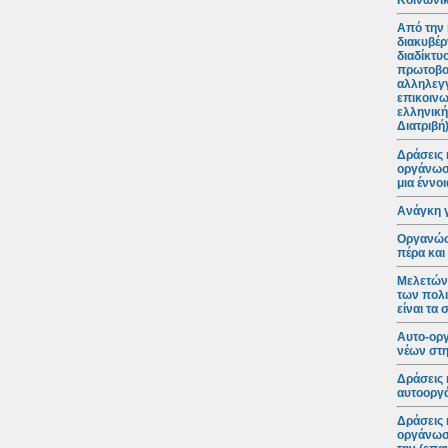
Κοινωνικ
Από την 
διακυβέρ
διαδίκτυ
πρωτοβο
αλληλεγγ
επικοινω
ελληνική
Διατριβή
Δράσεις 
οργάνωση
μια έννο
Ανάγκη 
Οργανώσε
πέρα και
Μελετώντ
των πολι
είναι τα
Αυτο-ορ
νέων στη
Δράσεις 
αυτοοργά
Δράσεις 
οργάνωση