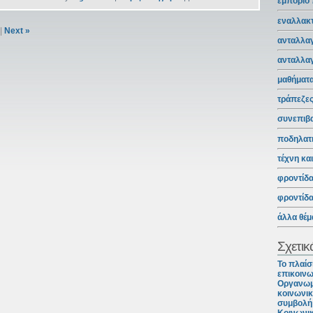
εμπόριο
εναλλακτ
|
Next »
ανταλλαγ
ανταλλα
μαθήματ
τράπεζε
συνεπιβ
ποδηλατ
τέχνη κα
φροντίδ
φροντίδ
άλλα θέμ
Σχετικ
Το πλαίσ
επικοινω
Οργανωμ
κοινωνικ
συμβολή 