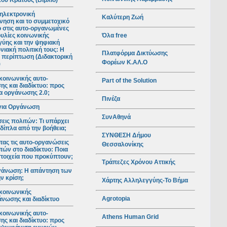
ού Κράτους (Βιβλίο)
ηλεκτρονική
Καλύτερη Ζωή
νηση και το συμμετοχικό
ο στις αυτο-οργανωμένες
Όλα free
υλίες κοινωνικής
ύης και την ψηφιακή
νιακή πολιτική τους: Η
Πλατφόρμα Δικτύωσης
 περίπτωση (Διδακτορική
Φορέων Κ.ΑΛ.Ο
)
κοινωνικής αυτο-
Part of the Solution
ς και διαδίκτυο: προς
ια οργάνωσης 2.0;
Πινέζα
για Οργάνωση
ΣυνΑθηνά
ις πολιτών: Τι υπάρχει
 δίπλα από την βοήθεια;
ΣΥΝΘΕΣΗ Δήμου
ας τις αυτο-οργανώσεις
Θεσσαλονίκης
τών στο διαδίκτυο: Ποια
 στοιχεία που προκύπτουν;
Τράπεζες Χρόνου Αττικής
γάνωση: Η απάντηση των
ν κρίση;
Χάρτης Αλληλεγγύης-Το Βήμα
κοινωνικής
Agrotopia
νωσης και διαδίκτυο
κοινωνικής αυτο-
Athens Human Grid
ς και διαδίκτυο: προς