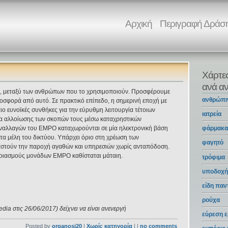
Αρχική
Περιγραφή Δράσ
Χάρτε
ανά αν
ύη, μεταξύ των ανθρώπων που το χρησιμοποιούν. Προσφέρουμε
ανθρώπι
ροσφορά από αυτό. Σε πρακτικό επίπεδο, η σημερινή εποχή με
ιο ευνοϊκές συνθήκες για την εύρυθμη λειτουργία τέτοιων
ιατρεία
τα αλλοίωσης των σκοπών τους μέσω καταχρηστικών
υναλλαγών του ΕΜΡΟ καταχωρούνται σε μία ηλεκτρονική βάση
φάρμακ
 τα μέλη του δικτύου. Υπάρχει όριο στη χρέωση των
φαγητό
ραστούν την παροχή αγαθών και υπηρεσιών χωρίς ανταπόδοση.
αριασμούς μονάδων ΕΜΡΟ καθίσταται μάταιη.
τρόφιμα
υποδοχή
είδη πα
ρούχα
ia στις 26/06/2017) δείχνει να είναι ανενεργή
εύρεση ε
Posted by
organosi20
|
Χωρίς κατηγορία
| |
no comments