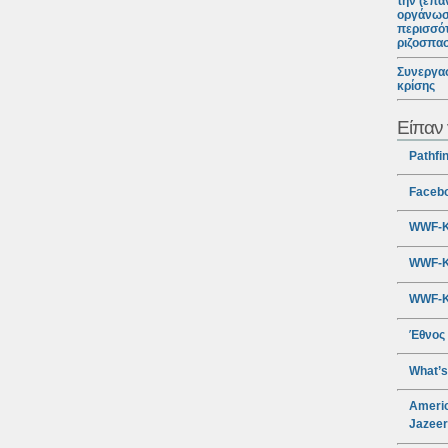
την (επα
οργάνωσ
περισσότ
ριζοσπα
Συνεργασ
κρίσης
Είπαν 
Pathfi
Faceb
WWF-Κ
WWF-Κ
WWF-Κ
Έθνος
What’s
Americ
Jazee