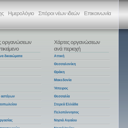
ης
Ημερολόγιο
Σπόροι νέων ιδεών
Επικοινωνία
ς οργανώσεων
Χάρτες οργανώσεων
τικείμενο
ανά περιοχή
να δικαιώματα
Αττική
Θεσσαλονίκη
α
Θράκη
Μακεδονία
Ήπειρος
 αστέγων
Θεσσαλία
ντοπωλείου
Στερεά Ελλάδα
Πελοπόννησος
ργασίας
Νησιά Αιγαίου