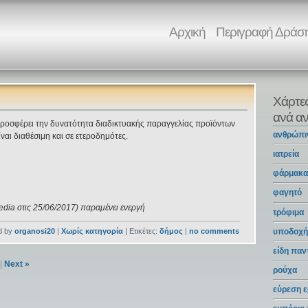
Αρχική
Περιγραφή Δράσ
Χάρτε
ανά αν
 προσφέρει την δυνατότητα διαδικτυακής παραγγελίας προϊόντων
ανθρώπι
αι διαθέσιμη και σε ετεροδημότες.
ιατρεία
φάρμακ
φαγητό
edia στις 25/06/2017) παραμένει ενεργή
τρόφιμα
υποδοχή
d by
organosi20
|
Χωρίς κατηγορία
| Ετικέτες:
δήμος
|
no comments
είδη πα
|
Next »
ρούχα
εύρεση ε