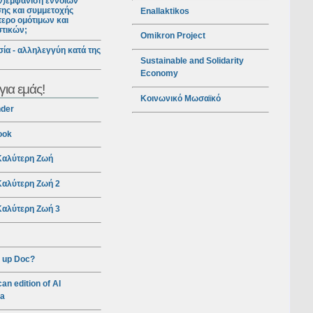
ν)εμφάνιση εννοιών
ης και συμμετοχής
Enallaktikos
ερο ομότιμων και
στικών;
Omikron Project
ία - αλληλεγγύη κατά της
Sustainable and Solidarity
Economy
για εμάς!
Κοινωνικό Μωσαϊκό
nder
ook
αλύτερη Ζωή
αλύτερη Ζωή 2
αλύτερη Ζωή 3
 up Doc?
an edition of Al
ra