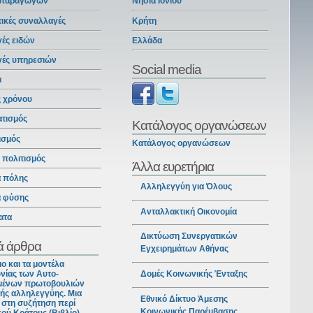
 παραγωγών
Νησιά Ιονίου
ικές συναλλαγές
Κρήτη
ές ειδών
Ελλάδα
γές υπηρεσιών
Social media
α
ς χρόνου
ατισμός
Κατάλογος οργανώσεων
ισμός
Κατάλογος οργανώσεων
ι πολιτισμός
Άλλα ευρετήρια
α πόλης
Αλληλεγγύη για Όλους
α φύσης
Ανταλλακτική Οικονομία
ατα
Δικτύωση Συνεργατικών
ά άρθρα
Εγχειρημάτων Αθήνας
ιο και τα μοντέλα
νίας των Αυτο-
Δομές Κοινωνικής Ένταξης
ένων πρωτοβουλιών
ής αλληλεγγύης. Μια
Εθνικό Δίκτυο Άμεσης
στη συζήτηση περί
Κοινωνικής Παρέμβασης