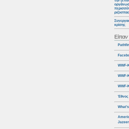
την (επα
οργάνωσ
περισσότ
ριζοσπα
Συνεργασ
κρίσης
Είπαν 
Pathfi
Faceb
WWF-Κ
WWF-Κ
WWF-Κ
Έθνος
What’s
Americ
Jazee