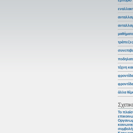
εμπόριο
εναλλακτ
ανταλλαγ
ανταλλα
μαθήματ
τράπεζε
συνεπιβ
ποδηλατ
τέχνη κα
φροντίδ
φροντίδ
άλλα θέμ
Σχετικ
Το πλαίσ
επικοινω
Οργανωμ
κοινωνικ
συμβολή 