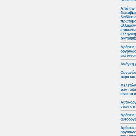
Κοινωνικ
Από την 
διακυβέρ
διαδίκτυ
πρωτοβο
αλληλεγγ
επικοινω
ελληνική
Διατριβή
Δράσεις 
οργάνωση
μια έννο
Ανάγκη 
Οργανώσε
πέρα και
Μελετώντ
των πολι
είναι τα
Αυτο-ορ
νέων στη
Δράσεις 
αυτοοργά
Δράσεις 
οργάνωση