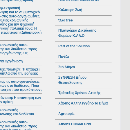
ού Κράτους (Βιβλίο)
ηλεκτρονική
Καλύτερη Ζωή
νηση και το συμμετοχικό
ο στις αυτο-οργανωμένες
Όλα free
υλίες κοινωνικής
ύης και την ψηφιακή
νιακή πολιτική τους: Η
Πλατφόρμα Δικτύωσης
 περίπτωση (Διδακτορική
Φορέων Κ.ΑΛ.Ο
)
κοινωνικής αυτο-
Part of the Solution
ς και διαδίκτυο: προς
ια οργάνωσης 2.0;
Πινέζα
για Οργάνωση
ΣυνΑθηνά
ις πολιτών: Τι υπάρχει
 δίπλα από την βοήθεια;
ΣΥΝΘΕΣΗ Δήμου
ας τις αυτο-οργανώσεις
Θεσσαλονίκης
τών στο διαδίκτυο: Ποια
 στοιχεία που προκύπτουν;
Τράπεζες Χρόνου Αττικής
γάνωση: Η απάντηση των
ν κρίση;
Χάρτης Αλληλεγγύης-Το Βήμα
κοινωνικής
Agrotopia
νωσης και διαδίκτυο
κοινωνικής αυτο-
Athens Human Grid
ς και διαδίκτυο: προς