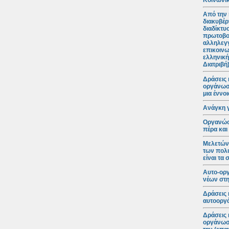
Κοινωνικ
Από την 
διακυβέρ
διαδίκτυ
πρωτοβο
αλληλεγγ
επικοινω
ελληνική
Διατριβή
Δράσεις 
οργάνωση
μια έννο
Ανάγκη 
Οργανώσε
πέρα και
Μελετώντ
των πολι
είναι τα
Αυτο-ορ
νέων στη
Δράσεις 
αυτοοργά
Δράσεις 
οργάνωση