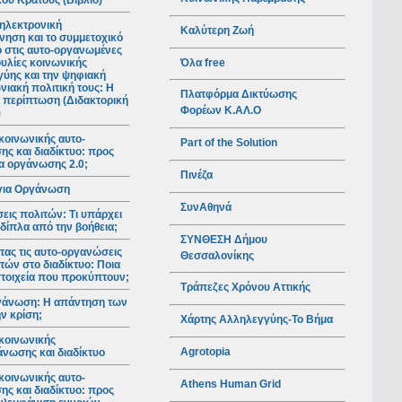
ού Κράτους (Βιβλίο)
ηλεκτρονική
Καλύτερη Ζωή
νηση και το συμμετοχικό
ο στις αυτο-οργανωμένες
Όλα free
υλίες κοινωνικής
ύης και την ψηφιακή
νιακή πολιτική τους: Η
Πλατφόρμα Δικτύωσης
 περίπτωση (Διδακτορική
Φορέων Κ.ΑΛ.Ο
)
κοινωνικής αυτο-
Part of the Solution
ς και διαδίκτυο: προς
ια οργάνωσης 2.0;
Πινέζα
για Οργάνωση
ΣυνΑθηνά
ις πολιτών: Τι υπάρχει
 δίπλα από την βοήθεια;
ΣΥΝΘΕΣΗ Δήμου
ας τις αυτο-οργανώσεις
Θεσσαλονίκης
τών στο διαδίκτυο: Ποια
 στοιχεία που προκύπτουν;
Τράπεζες Χρόνου Αττικής
γάνωση: Η απάντηση των
ν κρίση;
Χάρτης Αλληλεγγύης-Το Βήμα
κοινωνικής
Agrotopia
νωσης και διαδίκτυο
κοινωνικής αυτο-
Athens Human Grid
ς και διαδίκτυο: προς