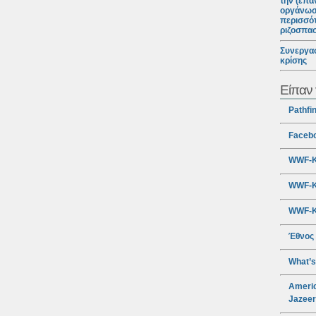
την (επα
οργάνωσ
περισσότ
ριζοσπα
Συνεργασ
κρίσης
Είπαν 
Pathfi
Faceb
WWF-Κ
WWF-Κ
WWF-Κ
Έθνος
What’s
Americ
Jazee