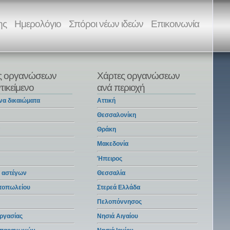
ης
Ημερολόγιο
Σπόροι νέων ιδεών
Επικοινωνία
ς οργανώσεων
Χάρτες οργανώσεων
τικείμενο
ανά περιοχή
να δικαιώματα
Αττική
Θεσσαλονίκη
α
Θράκη
Μακεδονία
Ήπειρος
 αστέγων
Θεσσαλία
ντοπωλείου
Στερεά Ελλάδα
Πελοπόννησος
ργασίας
Νησιά Αιγαίου