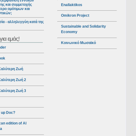
ν)εμφάνιση εννοιών
ης και συμμετοχής
Enallaktikos
ερο ομότιμων και
στικών;
Omikron Project
ία - αλληλεγγύη κατά της
Sustainable and Solidarity
Economy
για εμάς!
Κοινωνικό Μωσαϊκό
nder
ook
αλύτερη Ζωή
αλύτερη Ζωή 2
αλύτερη Ζωή 3
 up Doc?
an edition of Al
ra