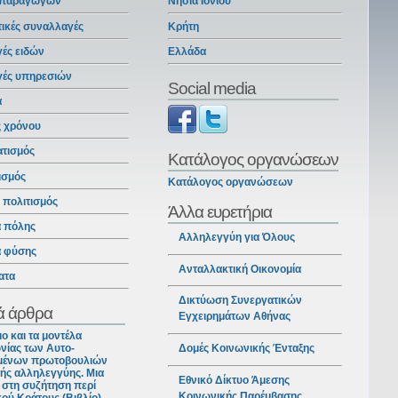
 παραγωγών
Νησιά Ιονίου
ικές συναλλαγές
Κρήτη
ές ειδών
Ελλάδα
γές υπηρεσιών
Social media
α
ς χρόνου
ατισμός
Κατάλογος οργανώσεων
ισμός
Κατάλογος οργανώσεων
ι πολιτισμός
Άλλα ευρετήρια
α πόλης
Αλληλεγγύη για Όλους
α φύσης
Ανταλλακτική Οικονομία
ατα
Δικτύωση Συνεργατικών
ά άρθρα
Εγχειρημάτων Αθήνας
ιο και τα μοντέλα
νίας των Αυτο-
Δομές Κοινωνικής Ένταξης
ένων πρωτοβουλιών
ής αλληλεγγύης. Μια
Εθνικό Δίκτυο Άμεσης
στη συζήτηση περί
Κοινωνικής Παρέμβασης