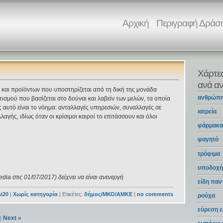
Αρχική
Περιγραφή Δράσ
Χάρτε
ανά αν
 και προϊόντων που υποστηρίζεται από τη δική της μονάδα
ανθρώπι
ισμού που βασίζεται στο δούναι και λαβείν των μελών, τα οποία
αυτό είναι το νόημα: ανταλλαγές υπηρεσιών, συναλλαγές σε
ιατρεία
αγής, ιδίως όταν οι κρίσιμοι καιροί το επιτάσσουν και όλοι
φάρμακ
φαγητό
τρόφιμα
υποδοχή
ia στις 01/07/2017) δείχνει να είναι ανενεργή
είδη πα
i20
|
Χωρίς κατηγορία
| Ετικέτες:
δήμος/ΜΚΟ/ΑΜΚΕ
|
no comments
ρούχα
εύρεση ε
|
Next »