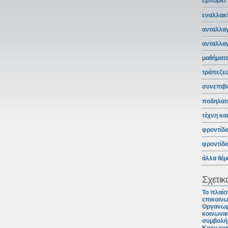
εμπόριο
εναλλακτ
ανταλλαγ
ανταλλα
μαθήματ
τράπεζε
συνεπιβ
ποδηλατ
τέχνη κα
φροντίδ
φροντίδ
άλλα θέμ
Σχετικ
Το πλαίσ
επικοινω
Οργανωμ
κοινωνικ
συμβολή 