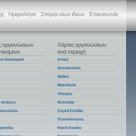
ης
Ημερολόγιο
Σπόροι νέων ιδεών
Επικοινωνία
ς οργανώσεων
Χάρτες οργανώσεων
τικείμενο
ανά περιοχή
να δικαιώματα
Αττική
Θεσσαλονίκη
α
Θράκη
Μακεδονία
Ήπειρος
 αστέγων
Θεσσαλία
ντοπωλείου
Στερεά Ελλάδα
Πελοπόννησος
ργασίας
Νησιά Αιγαίου