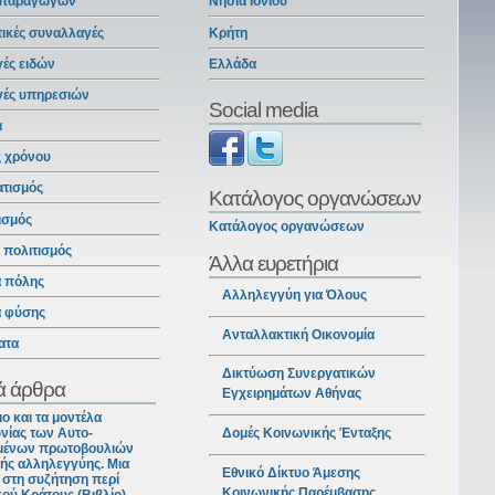
 παραγωγών
Νησιά Ιονίου
ικές συναλλαγές
Κρήτη
ές ειδών
Ελλάδα
γές υπηρεσιών
Social media
α
ς χρόνου
ατισμός
Κατάλογος οργανώσεων
ισμός
Κατάλογος οργανώσεων
ι πολιτισμός
Άλλα ευρετήρια
α πόλης
Αλληλεγγύη για Όλους
α φύσης
Ανταλλακτική Οικονομία
ατα
Δικτύωση Συνεργατικών
ά άρθρα
Εγχειρημάτων Αθήνας
ιο και τα μοντέλα
νίας των Αυτο-
Δομές Κοινωνικής Ένταξης
ένων πρωτοβουλιών
ής αλληλεγγύης. Μια
Εθνικό Δίκτυο Άμεσης
στη συζήτηση περί
Κοινωνικής Παρέμβασης