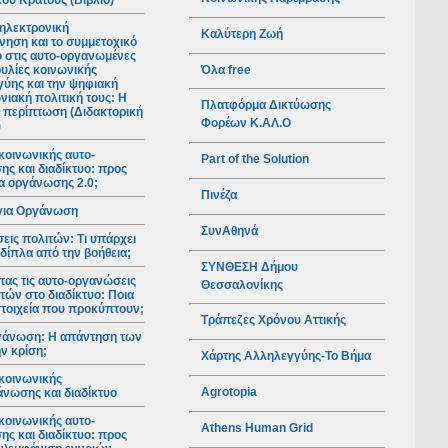
ού Κράτους (Βιβλίο)
ηλεκτρονική
Καλύτερη Ζωή
νηση και το συμμετοχικό
ο στις αυτο-οργανωμένες
Όλα free
υλίες κοινωνικής
ύης και την ψηφιακή
νιακή πολιτική τους: Η
Πλατφόρμα Δικτύωσης
 περίπτωση (Διδακτορική
Φορέων Κ.ΑΛ.Ο
)
κοινωνικής αυτο-
Part of the Solution
ς και διαδίκτυο: προς
ια οργάνωσης 2.0;
Πινέζα
για Οργάνωση
ΣυνΑθηνά
ις πολιτών: Τι υπάρχει
 δίπλα από την βοήθεια;
ΣΥΝΘΕΣΗ Δήμου
ας τις αυτο-οργανώσεις
Θεσσαλονίκης
τών στο διαδίκτυο: Ποια
 στοιχεία που προκύπτουν;
Τράπεζες Χρόνου Αττικής
γάνωση: Η απάντηση των
ν κρίση;
Χάρτης Αλληλεγγύης-Το Βήμα
κοινωνικής
Agrotopia
νωσης και διαδίκτυο
κοινωνικής αυτο-
Athens Human Grid
ς και διαδίκτυο: προς