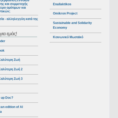
ν)εμφάνιση εννοιών
ης και συμμετοχής
Enallaktikos
ερο ομότιμων και
στικών;
Omikron Project
ία - αλληλεγγύη κατά της
Sustainable and Solidarity
Economy
για εμάς!
Κοινωνικό Μωσαϊκό
nder
ook
αλύτερη Ζωή
αλύτερη Ζωή 2
αλύτερη Ζωή 3
 up Doc?
an edition of Al
ra