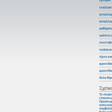
εμπόριο
εναλλακτ
ανταλλαγ
ανταλλα
μαθήματ
τράπεζε
συνεπιβ
ποδηλατ
τέχνη κα
φροντίδ
φροντίδ
άλλα θέμ
Σχετικ
Το πλαίσ
επικοινω
Οργανωμ
κοινωνικ
συμβολή 