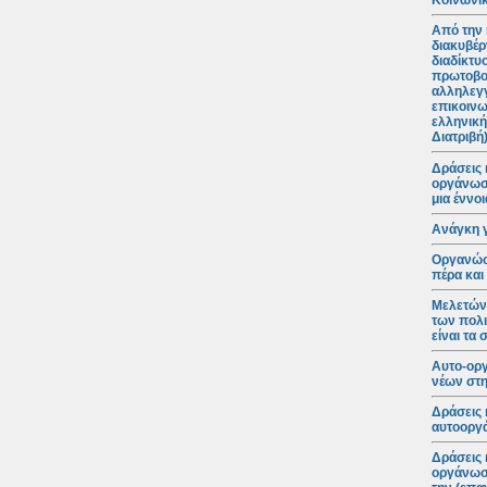
Κοινωνικ
Από την 
διακυβέρ
διαδίκτυ
πρωτοβο
αλληλεγγ
επικοινω
ελληνική
Διατριβή
Δράσεις 
οργάνωση
μια έννο
Ανάγκη 
Οργανώσε
πέρα και
Μελετώντ
των πολι
είναι τα
Αυτο-ορ
νέων στη
Δράσεις 
αυτοοργά
Δράσεις 
οργάνωση