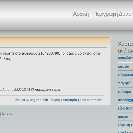
Αρχική
Περιγραφή Δράσ
Χάρτε
ανά αν
να καλείτε στο τηλέφωνο 2104960790. Το ιατρείο βρίσκεται στην
ανθρώπι
δαλλός.
ιατρεία
φάρμακ
φαγητό
edia στις 23/06/2017) παραμένει ενεργή
τρόφιμα
υποδοχή
Posted by
organosi20
|
Χωρίς κατηγορία
| |
no comments
είδη πα
|
Next »
ρούχα
εύρεση ε