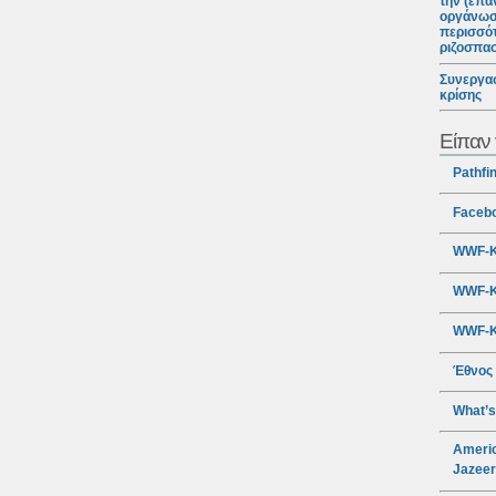
την (επα
οργάνωσ
περισσότ
ριζοσπα
Συνεργασ
κρίσης
Είπαν 
Pathfi
Faceb
WWF-Κ
WWF-Κ
WWF-Κ
Έθνος
What’s
Americ
Jazee