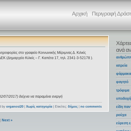
Αρχική
Περιγραφή Δράσ
Χάρτε
ανά αν
ληροφορίες στο γραφείο Κοινωνικής Μέριμνας Δ. Κιλκίς
ανθρώπι
ΕΚ (Δημαρχείο Κιλκίς – Γ. Καπέτα 17, τηλ. 2341-3-52178 ).
ιατρεία
φάρμακ
φαγητό
τρόφιμα
02/07/2017) δείχνει να παραμένει ενεργή
υποδοχή
d by
organosi20
|
Χωρίς κατηγορία
| Ετικέτες:
δήμος
|
no comments
είδη πα
ρούχα
|
Next »
εύρεση ε