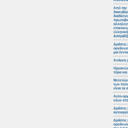
Κοινωνικ
Από την 
διακυβέρ
διαδίκτυ
πρωτοβο
αλληλεγγ
επικοινω
ελληνική
Διατριβή
Δράσεις 
οργάνωση
μια έννο
Ανάγκη 
Οργανώσε
πέρα και
Μελετώντ
των πολι
είναι τα
Αυτο-ορ
νέων στη
Δράσεις 
αυτοοργά
Δράσεις 
οργάνωση