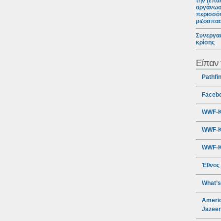
την (επα
οργάνωσ
περισσότ
ριζοσπα
Συνεργασ
κρίσης
Είπαν 
Pathfi
Faceb
WWF-Κ
WWF-Κ
WWF-Κ
Έθνος
What’s
Americ
Jazee