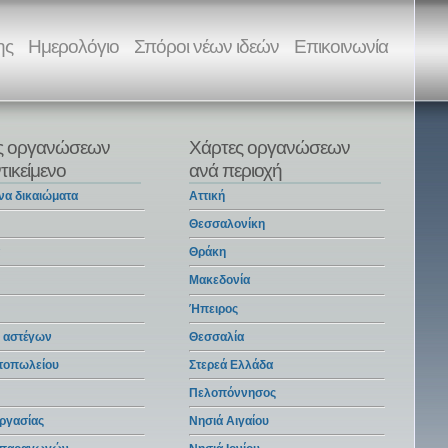
ης
Ημερολόγιο
Σπόροι νέων ιδεών
Επικοινωνία
ς οργανώσεων
Χάρτες οργανώσεων
τικείμενο
ανά περιοχή
να δικαιώματα
Αττική
Θεσσαλονίκη
α
Θράκη
Μακεδονία
Ήπειρος
 αστέγων
Θεσσαλία
ντοπωλείου
Στερεά Ελλάδα
Πελοπόννησος
ργασίας
Νησιά Αιγαίου