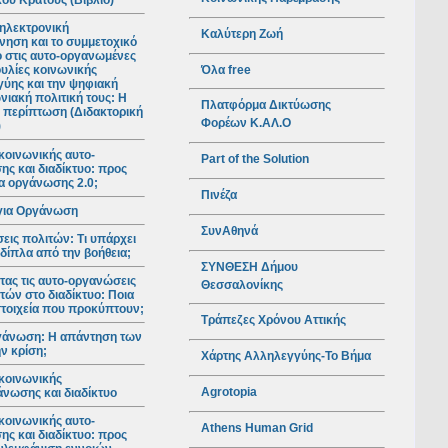
ού Κράτους (Βιβλίο)
ηλεκτρονική
Καλύτερη Ζωή
νηση και το συμμετοχικό
ο στις αυτο-οργανωμένες
Όλα free
υλίες κοινωνικής
ύης και την ψηφιακή
νιακή πολιτική τους: Η
Πλατφόρμα Δικτύωσης
 περίπτωση (Διδακτορική
Φορέων Κ.ΑΛ.Ο
)
κοινωνικής αυτο-
Part of the Solution
ς και διαδίκτυο: προς
ια οργάνωσης 2.0;
Πινέζα
για Οργάνωση
ΣυνΑθηνά
ις πολιτών: Τι υπάρχει
 δίπλα από την βοήθεια;
ΣΥΝΘΕΣΗ Δήμου
ας τις αυτο-οργανώσεις
Θεσσαλονίκης
τών στο διαδίκτυο: Ποια
 στοιχεία που προκύπτουν;
Τράπεζες Χρόνου Αττικής
γάνωση: Η απάντηση των
ν κρίση;
Χάρτης Αλληλεγγύης-Το Βήμα
κοινωνικής
Agrotopia
νωσης και διαδίκτυο
κοινωνικής αυτο-
Athens Human Grid
ς και διαδίκτυο: προς