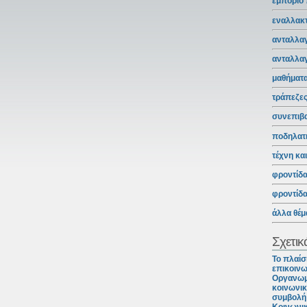
εμπόριο
εναλλακτ
ανταλλαγ
ανταλλα
μαθήματ
τράπεζε
συνεπιβ
ποδηλατ
τέχνη κα
φροντίδ
φροντίδ
άλλα θέμ
Σχετικ
Το πλαίσ
επικοινω
Οργανωμ
κοινωνικ
συμβολή 