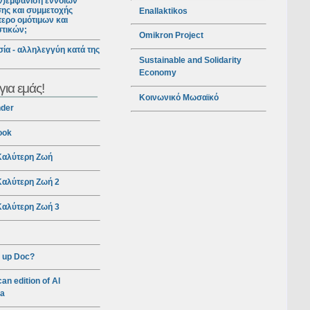
ν)εμφάνιση εννοιών
ης και συμμετοχής
Enallaktikos
ερο ομότιμων και
στικών;
Omikron Project
ία - αλληλεγγύη κατά της
Sustainable and Solidarity
Economy
για εμάς!
Κοινωνικό Μωσαϊκό
nder
ook
αλύτερη Ζωή
αλύτερη Ζωή 2
αλύτερη Ζωή 3
 up Doc?
an edition of Al
ra