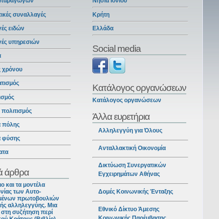
 παραγωγών
Νησιά Ιονίου
ικές συναλλαγές
Κρήτη
ές ειδών
Ελλάδα
γές υπηρεσιών
Social media
α
ς χρόνου
ατισμός
Κατάλογος οργανώσεων
ισμός
Κατάλογος οργανώσεων
ι πολιτισμός
Άλλα ευρετήρια
α πόλης
Αλληλεγγύη για Όλους
α φύσης
Ανταλλακτική Οικονομία
ατα
Δικτύωση Συνεργατικών
ά άρθρα
Εγχειρημάτων Αθήνας
ιο και τα μοντέλα
νίας των Αυτο-
Δομές Κοινωνικής Ένταξης
ένων πρωτοβουλιών
ής αλληλεγγύης. Μια
Εθνικό Δίκτυο Άμεσης
στη συζήτηση περί
Κοινωνικής Παρέμβασης