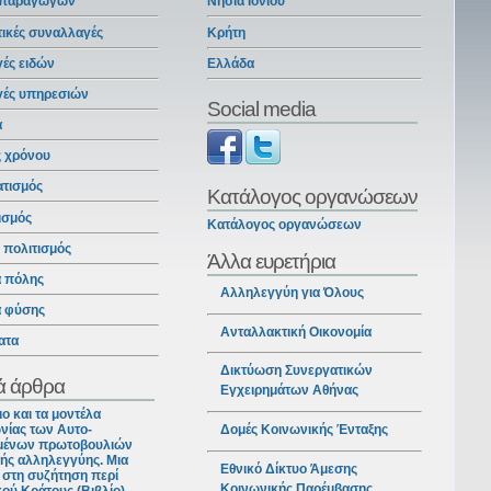
 παραγωγών
Νησιά Ιονίου
ικές συναλλαγές
Κρήτη
ές ειδών
Ελλάδα
γές υπηρεσιών
Social media
α
ς χρόνου
ατισμός
Κατάλογος οργανώσεων
ισμός
Κατάλογος οργανώσεων
ι πολιτισμός
Άλλα ευρετήρια
α πόλης
Αλληλεγγύη για Όλους
α φύσης
Ανταλλακτική Οικονομία
ατα
Δικτύωση Συνεργατικών
ά άρθρα
Εγχειρημάτων Αθήνας
ιο και τα μοντέλα
νίας των Αυτο-
Δομές Κοινωνικής Ένταξης
ένων πρωτοβουλιών
ής αλληλεγγύης. Μια
Εθνικό Δίκτυο Άμεσης
στη συζήτηση περί
Κοινωνικής Παρέμβασης