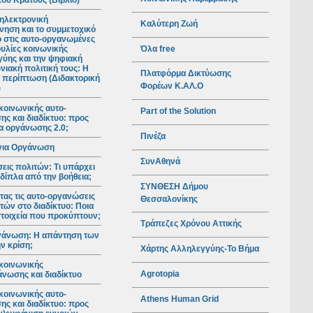
ού Κράτους (Βιβλίο)
ηλεκτρονική
Καλύτερη Ζωή
νηση και το συμμετοχικό
ο στις αυτο-οργανωμένες
Όλα free
υλίες κοινωνικής
ύης και την ψηφιακή
νιακή πολιτική τους: Η
Πλατφόρμα Δικτύωσης
 περίπτωση (Διδακτορική
Φορέων Κ.ΑΛ.Ο
)
κοινωνικής αυτο-
Part of the Solution
ς και διαδίκτυο: προς
ια οργάνωσης 2.0;
Πινέζα
για Οργάνωση
ΣυνΑθηνά
ις πολιτών: Τι υπάρχει
 δίπλα από την βοήθεια;
ΣΥΝΘΕΣΗ Δήμου
ας τις αυτο-οργανώσεις
Θεσσαλονίκης
τών στο διαδίκτυο: Ποια
 στοιχεία που προκύπτουν;
Τράπεζες Χρόνου Αττικής
γάνωση: Η απάντηση των
ν κρίση;
Χάρτης Αλληλεγγύης-Το Βήμα
κοινωνικής
Agrotopia
νωσης και διαδίκτυο
κοινωνικής αυτο-
Athens Human Grid
ς και διαδίκτυο: προς