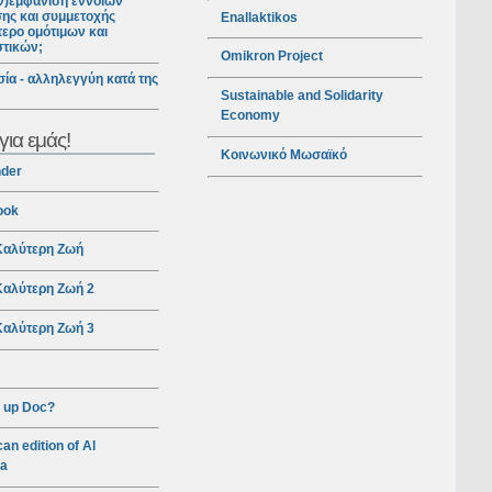
ν)εμφάνιση εννοιών
ης και συμμετοχής
Enallaktikos
ερο ομότιμων και
στικών;
Omikron Project
ία - αλληλεγγύη κατά της
Sustainable and Solidarity
Economy
για εμάς!
Κοινωνικό Μωσαϊκό
nder
ook
αλύτερη Ζωή
αλύτερη Ζωή 2
αλύτερη Ζωή 3
 up Doc?
an edition of Al
ra