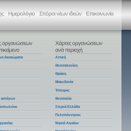
ης
Ημερολόγιο
Σπόροι νέων ιδεών
Επικοινωνία
ς οργανώσεων
Χάρτες οργανώσεων
τικείμενο
ανά περιοχή
να δικαιώματα
Αττική
Θεσσαλονίκη
α
Θράκη
Μακεδονία
Ήπειρος
 αστέγων
Θεσσαλία
ντοπωλείου
Στερεά Ελλάδα
Πελοπόννησος
ργασίας
Νησιά Αιγαίου