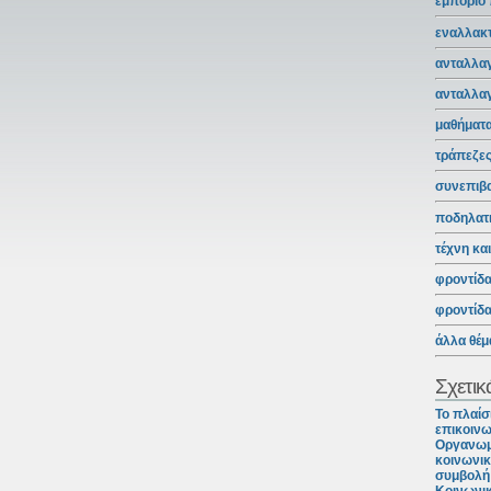
εμπόριο
εναλλακτ
ανταλλαγ
ανταλλα
μαθήματ
τράπεζε
συνεπιβ
ποδηλατ
τέχνη κα
φροντίδ
φροντίδ
άλλα θέμ
Σχετικ
Το πλαίσ
επικοινω
Οργανωμ
κοινωνικ
συμβολή 