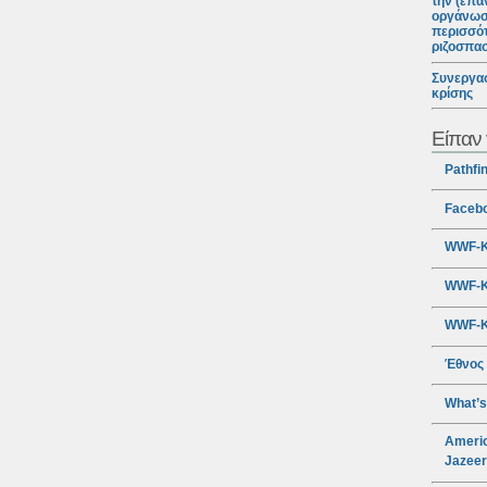
την (επα
οργάνωσ
περισσότ
ριζοσπα
Συνεργασ
κρίσης
Είπαν 
Pathfi
Faceb
WWF-Κ
WWF-Κ
WWF-Κ
Έθνος
What’s
Americ
Jazee