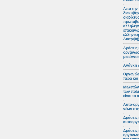
Κοινωνικ
Από την 
διακυβέρ
διαδίκτυ
πρωτοβο
αλληλεγγ
επικοινω
ελληνική
Διατριβή
Δράσεις 
οργάνωση
μια έννο
Ανάγκη 
Οργανώσε
πέρα και
Μελετώντ
των πολι
είναι τα
Αυτο-ορ
νέων στη
Δράσεις 
αυτοοργά
Δράσεις 
οργάνωση