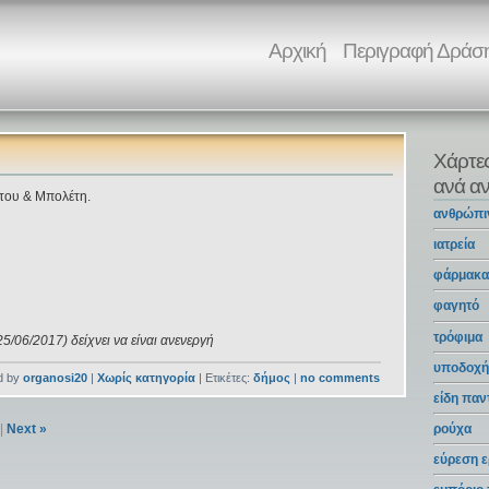
Αρχική
Περιγραφή Δράσ
Χάρτε
ανά αν
του & Μπολέτη.
ανθρώπι
ιατρεία
φάρμακ
φαγητό
τρόφιμα
5/06/2017) δείχνει να είναι ανενεργή
υποδοχή
d by
organosi20
|
Χωρίς κατηγορία
| Ετικέτες:
δήμος
|
no comments
είδη πα
ρούχα
|
Next »
εύρεση ε